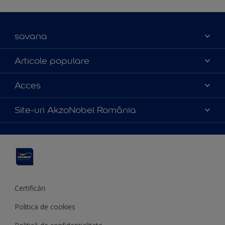
savana
Contact
Articole populare
Parteneri
Culoarea anului 2025
Acces
Certificări
Produse
Catalog produse
Politica de cookies
Site-uri AkzoNobel România
Sfaturi utile
Termeni și condiții
Apla
Termeni de utilizare
Sadolin
Hammerite
Certificări
Politica de cookies