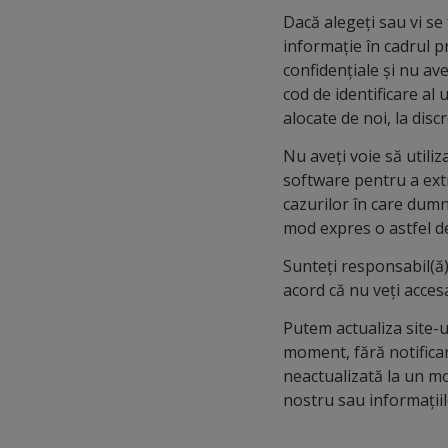
Dacă alegeți sau vi se 
informație în cadrul pr
confidențiale și nu ave
cod de identificare al
alocate de noi, la disc
Nu aveți voie să utiliz
software pentru a extr
cazurilor în care dumn
mod expres o astfel de
Sunteți responsabil(ă) 
acord că nu veți accesa
Putem actualiza site-u
moment, fără notificar
neactualizată la un mo
nostru sau informațiile