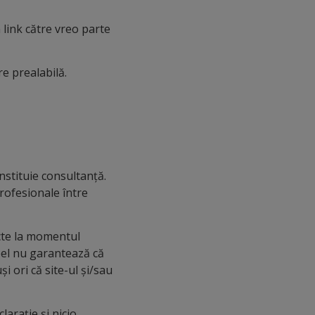
n link către vreo parte
e prealabilă.
nstituie consultanță.
profesionale între
ecte la momentul
obel nu garantează că
i ori că site-ul și/sau
larație și nicio