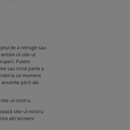
eptul de a retrage sau
arantăm că site-ul
eruperi. Putem
ime sau orice parte a
ponibil la un moment
 anumite părți ale
site-ul nostru.
sează site-ul nostru
ice alți termeni