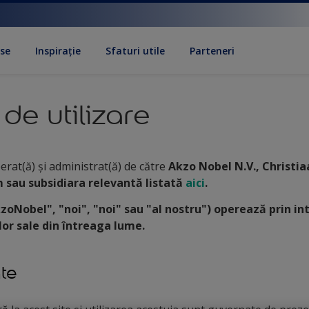
se
Inspirație
Sfaturi utile
Parteneri
de utilizare
erat(ă) și administrat(ă) de către
Akzo Nobel N.V., Christi
sau subsidiara relevantă listată
aici
.
zoNobel", "noi", "noi" sau "al nostru") operează prin i
elor sale din întreaga lume.
ate