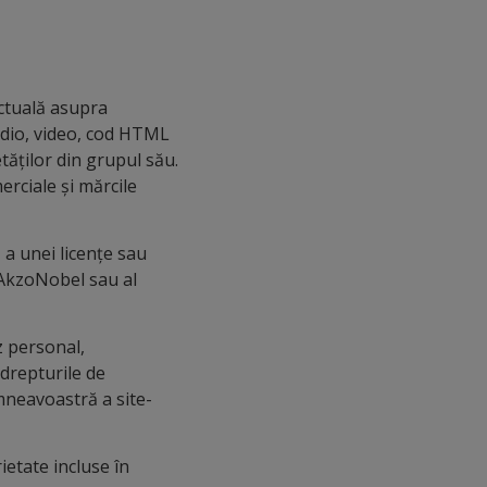
ectuală asupra
 audio, video, cod HTML
tăților din grupul său.
erciale și mărcile
, a unei licențe sau
 AkzoNobel sau al
uz personal,
 drepturile de
umneavoastră a site-
ietate incluse în