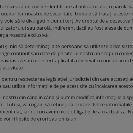
furnizează un cod de identificare al utilizatorului, o parolă s
ocedurilor noastre de securitate, trebuie să tratați aceste in
ți voie să le divulgați niciunui terț. Av dreptul de a dezactiv
 utilizatorului sau parolă, indiferent dacă au fost alese de 
reția noastră exclusivă.
ați și nici să determinați alte persoane să utilizeze orice si
age conținut sau date de pe site-ul nostru în scopuri comerc
eavoastră sau orice terț aplicabil a încheiat cu noi un acord 
 activitate.
pentru respectarea legislației jurisdicției din care accesați ac
 sau utiliza informațiile de pe acest site cu încălcarea acestor
l nostru din când în când și putem modifica informațiile dispo
e. Totuși, vă rugăm să rețineți că oricare dintre informațiile 
ment dat, iar noi nu avem nicio obligație de a o actualiza. N
 vor fi lipsite de erori sau omisiuni.