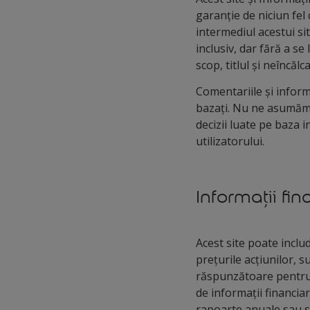
garanție de niciun fel c
intermediul acestui si
inclusiv, dar fără a se
scop, titlul și neîncălc
Comentariile și inform
bazați. Nu ne asumăm n
decizii luate pe baza i
utilizatorului.
Informații fi
Acest site poate includ
prețurile acțiunilor, 
răspunzătoare pentru p
de informații financiar
rapoarte anuale sau si