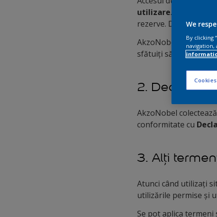
Accesul dumneavoastră 
utilizare
. Prin accesa
rezerve. Dacă nu sunteț
We respe
By clicking
AkzoNobel menționează 
navigation, 
sfătuiți să consulte pe
informati
Cookies
2. Declarație 
AkzoNobel colectează ș
conformitate cu
Decla
3. Alți termen
Atunci când utilizați s
utilizările permise și ut
Se pot aplica termeni 