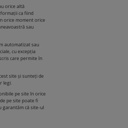
au orice altă
formații ca fiind
a în orice moment orice
dumneavoastră sau
stem automatizat sau
iale, cu excepția
scris care permite în
est site și sunteți de
 legi.
nibile pe site în orice
de pe site poate fi
u garantăm că site-ul