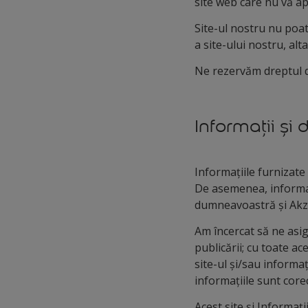
site web care nu vă ap
Site-ul nostru nu poate
a site-ului nostru, alt
Ne rezervăm dreptul de
Informații și 
Informațiile furnizate
De asemenea, informați
dumneavoastră și Ak
Am încercat să ne asi
publicării; cu toate a
site-ul și/sau informaț
informațiile sunt corec
Acest site și Informați