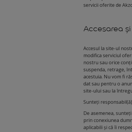
servicii oferite de Ak
Accesarea și u
Accesul la site-ul no
modifica serviciul ofer
nostru sau orice conți
suspenda, retrage, înt
acestuia. Nu vom fi ră
dat sau pentru o anumi
site-ului sau la întregu
Sunteți responsabil(ă)
De asemenea, sunteți 
prin conexiunea dumnea
aplicabili și că îi respe