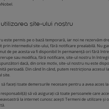
zoNobel.
tilizarea site-ului nostru
stru este permis pe o bază temporară, iar noi ne rezervăm dr
it prin intermediul site-ului, fără notificare prealabilă. Nu g
nut de pe acesta va fi disponibil în permanență ori fără într
rerupe sau modifica, fără notificare, site-ul nostru în întreg
spunzători dacă, din orice motiv, site-ul nostru nu este dis
tă perioadă. Din când în când, putem restricționa accesul la
l site.
 să faceți toate demersurile necesare pentru a avea acces la 
responsabil(ă) să vă asigurați că toate persoanele care acce
voastră la internet cunosc acești Termeni de utilizare și or
ctă.