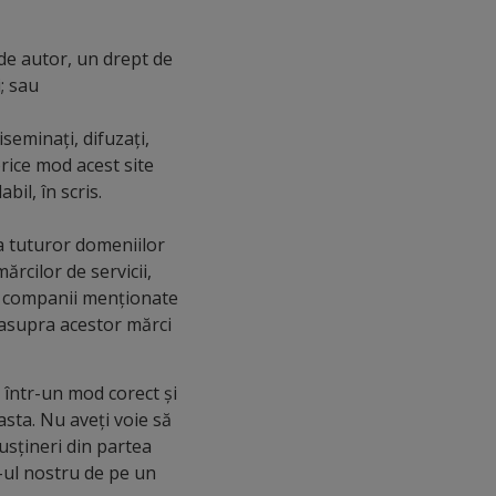
 de autor, un drept de
; sau
diseminați, difuzați,
orice mod acest site
il, în scris.
a tuturor domeniilor
rcilor de servicii,
de companii menționate
le asupra acestor mărci
i într-un mod corect și
easta. Nu aveți voie să
usțineri din partea
e-ul nostru de pe un