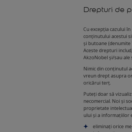
Drepturi de p
Cu excepția cazului în
conținutului acestui si
și butoane (denumite î
Aceste drepturi includ,
AkzoNobel și/sau ale s
Nimic din conținutul ac
vreun drept asupra or
oricărui terț.
Puteți doar să vizualiz
necomercial. Noi și so
proprietate intelectua
ului și a informațiilor
eliminați orice me