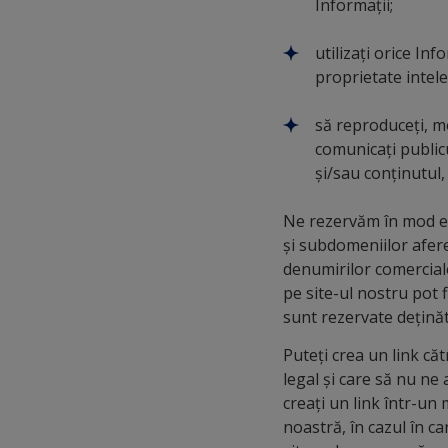
Informații;
utilizați orice In
proprietate intele
să reproduceți, mod
comunicați publicu
și/sau conținutul,
Ne rezervăm în mod e
și subdomeniilor afere
denumirilor comercial
pe site-ul nostru pot f
sunt rezervate deținăto
Puteți crea un link căt
legal și care să nu ne 
creați un link într-un
noastră, în cazul în ca