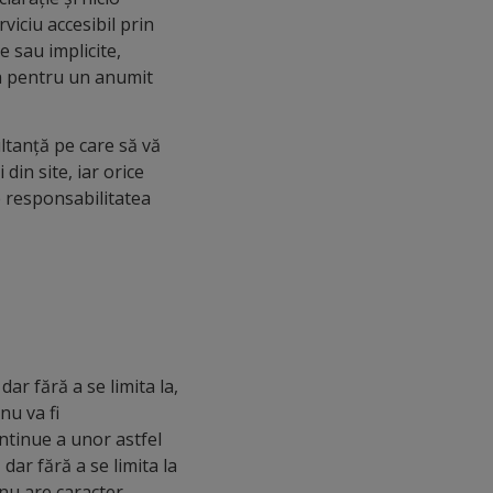
rviciu accesibil prin
 sau implicite,
rea pentru un anumit
ultanță pe care să vă
in site, iar orice
te responsabilitatea
dar fără a se limita la,
nu va fi
ontinue a unor astfel
 dar fără a se limita la
 nu are caracter