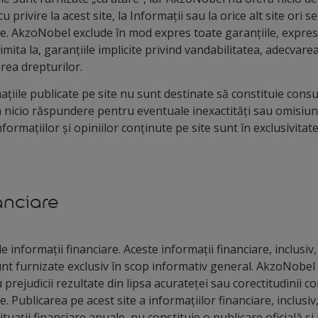
u privire la acest site, la Informații sau la orice alt site ori se
te. AkzoNobel exclude în mod expres toate garanțiile, exprese
 limita la, garanțiile implicite privind vandabilitatea, adecva
area drepturilor.
ațiile publicate pe site nu sunt destinate să constituie cons
icio răspundere pentru eventuale inexactități sau omisiuni d
nformațiilor și opiniilor conținute pe site sunt în exclusivita
nanciare
e informații financiare. Aceste informații financiare, inclusiv, 
sunt furnizate exclusiv în scop informativ general. AkzoNobel 
rejudicii rezultate din lipsa acurateței sau corectitudinii c
e. Publicarea pe acest site a informațiilor financiare, inclusiv,
tuații financiare anuale, nu constituie o publicare oficială și