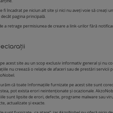
arține.
 fi încadrat pe niciun alt site și nici nu aveți voie să creați u
a decât pagina principală.
 a retrage permisiunea de creare a link-urilor fără notificar
declarații
 pe acest site au un scop exclusiv informativ general și nu co
ile nu creează o relație de afaceri sau de prestări servicii 
zoNobel.
gurăm că toate Informațiile furnizate pe acest site sunt cor
cestea, pot exista erori neintenționate și ocazionale. AkzoN
iile sunt lipsite de erori, defecte, programe malware sau viruș
te, actualizate și exacte.
ile sunt furnizate „ca atare”, iar AkzoNobel nu oferă nicio dec