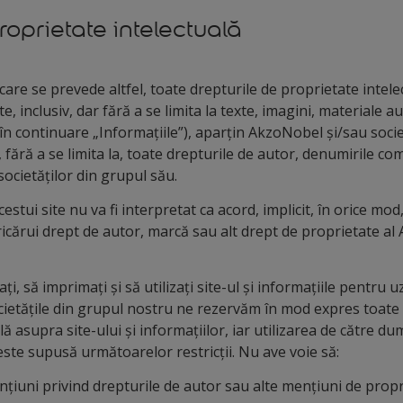
roprietate intelectuală
 care se prevede altfel, toate drepturile de proprietate intel
te, inclusiv, dar fără a se limita la texte, imagini, materiale
n continuare „Informațiile”), aparțin AkzoNobel și/sau socie
 fără a se limita la, toate drepturile de autor, denumirile com
ocietăților din grupul său.
estui site nu va fi interpretat ca acord, implicit, în orice mod
icărui drept de autor, marcă sau alt drept de proprietate al
ați, să imprimați și să utilizați site-ul și informațiile pentru 
cietățile din grupul nostru ne rezervăm în mod expres toate
lă asupra site-ului și informațiilor, iar utilizarea de către d
 este supusă următoarelor restricții. Nu ave voie să:
nțiuni privind drepturile de autor sau alte mențiuni de propr