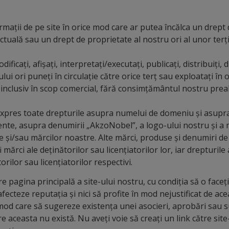
formații de pe site în orice mod care ar putea încălca un drept
ctuală sau un drept de proprietate al nostru ori al unor terți
ificați, afișați, interpretați/executați, publicați, distribuiți, 
lui ori puneți în circulație către orice terț sau exploatați în 
 inclusiv în scop comercial, fără consimțământul nostru prealab
xpres toate drepturile asupra numelui de domeniu și asupr
nte, asupra denumirii „AkzoNobel”, a logo-ului nostru și a mă
e și/sau mărcilor noastre. Alte mărci, produse și denumiri 
i mărci ale deținătorilor sau licențiatorilor lor, iar drepturi
rilor sau licențiatorilor respectivi.
re pagina principală a site-ului nostru, cu condiția să o faceț
afecteze reputația și nici să profite în mod nejustificat de ac
 mod care să sugereze existența unei asocieri, aprobări sau s
re aceasta nu există. Nu aveți voie să creați un link către sit