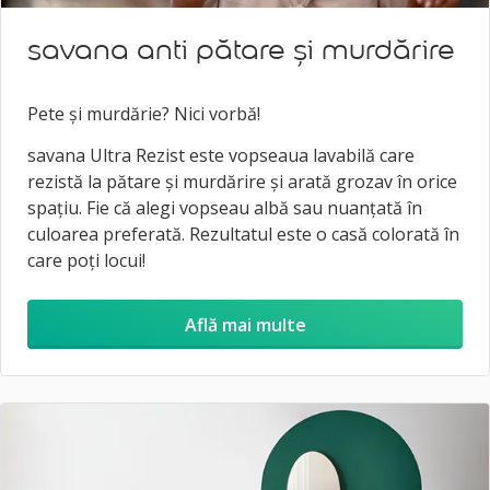
Play
Ente
full
savana anti pătare și murdărire
Pete și murdărie? Nici vorbă!
savana Ultra Rezist este vopseaua lavabilă care
rezistă la pătare și murdărire și arată grozav în orice
spațiu. Fie că alegi vopseau albă sau nuanțată în
culoarea preferată. Rezultatul este o casă colorată în
care poți locui!
Află mai multe