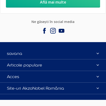
Află mai multe
Ne găsești în social media
savana
Contact
Articole populare
Parteneri
Culoarea anului 2025
Acces
Certificări
Produse
Catalog produse
Politica de cookies
Site-uri AkzoNobel România
Sfaturi utile
Termeni și condiții
Apla
Termeni de utilizare
Sadolin