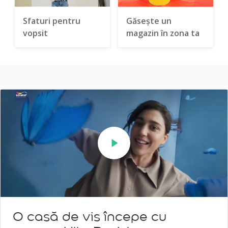
Sfaturi pentru
Găsește un
vopsit
magazin în zona ta
Play
Ente
full
O casă de vis începe cu