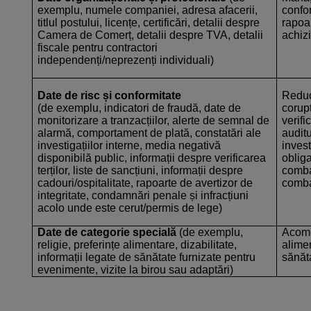
exemplu, numele companiei, adresa afacerii,
confor
titlul postului, licențe, certificări, detalii despre
rapoa
Camera de Comerț, detalii despre TVA, detalii
achizi
fiscale pentru contractori
independenți/neprezenți individuali)
Date de risc și conformitate
Reduc
(de exemplu, indicatori de fraudă, date de
corupț
monitorizare a tranzacțiilor, alerte de semnal de
verifi
alarmă, comportament de plată, constatări ale
auditu
investigațiilor interne, media negativă
invest
disponibilă public, informații despre verificarea
obliga
terților, liste de sancțiuni, informații despre
combat
cadouri/ospitalitate, rapoarte de avertizor de
comba
integritate, condamnări penale și infracțiuni
acolo unde este cerut/permis de lege)
Date de categorie specială
(de exemplu,
Acomod
religie, preferințe alimentare, dizabilitate,
alimen
informații legate de sănătate furnizate pentru
sănăt
evenimente, vizite la birou sau adaptări)