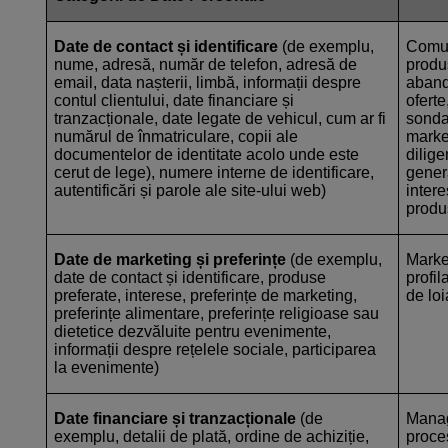
Date de contact și identificare
(de exemplu,
Comuni
nume, adresă, număr de telefon, adresă de
produs
email, data nașterii, limbă, informații despre
abando
contul clientului, date financiare și
oferte
tranzacționale, date legate de vehicul, cum ar fi
sondaj
numărul de înmatriculare, copii ale
market
documentelor de identitate acolo unde este
dilige
cerut de lege), numere interne de identificare,
genera
autentificări și parole ale site-ului web)
intere
produs
Date de marketing și preferințe
(de exemplu,
Market
date de contact și identificare, produse
profil
preferate, interese, preferințe de marketing,
de loi
preferințe alimentare, preferințe religioase sau
dietetice dezvăluite pentru evenimente,
informații despre rețelele sociale, participarea
la evenimente)
Date financiare și tranzacționale
(de
Manag
exemplu, detalii de plată, ordine de achiziție,
proces