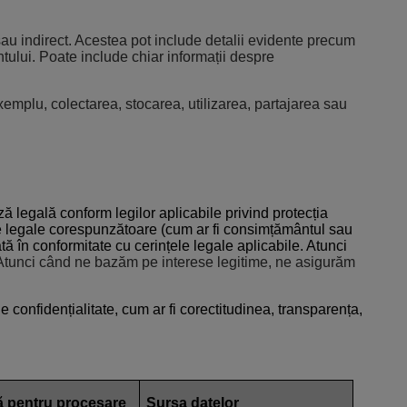
sau indirect. Acestea pot include detalii evidente precum
ului. Poate include chiar informații despre
emplu, colectarea, stocarea, utilizarea, partajarea sau
ză legală conform legilor aplicabile privind protecția
ele legale corespunzătoare (cum ar fi consimțământul sau
tă în conformitate cu cerințele legale aplicabile. Atunci
tunci când ne bazăm pe interese legitime, ne asigurăm
onfidențialitate, cum ar fi corectitudinea, transparența,
ă pentru procesare
Sursa datelor