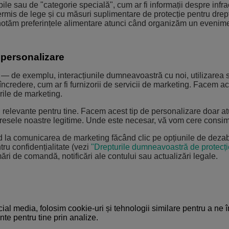
e sau de "categorie specială", cum ar fi informații despre infrac
ermis de lege și cu măsuri suplimentare de protecție pentru drept
ă notăm preferințele alimentare atunci când organizăm un evenim
 personalizare
 de exemplu, interacțiunile dumneavoastră cu noi, utilizarea site-
de încredere, cum ar fi furnizorii de servicii de marketing. Facem a
rile de marketing.
i relevante pentru tine. Facem acest tip de personalizare doar 
resele noastre legitime. Unde este necesar, vă vom cere consim
d la comunicarea de marketing făcând clic pe opțiunile de deza
tru confidențialitate (
vezi
"Drepturile dumneavoastră de protecți
ări de comandă, notificări ale contului sau actualizări legale.
ocial media, folosim cookie-uri și tehnologii similare pentru a ne
ante pentru tine prin analize.