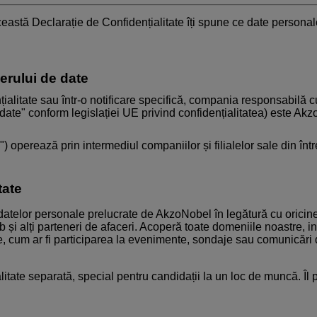
tă Declarație de Confidențialitate îți spune ce date personale c
lerului de date
alitate sau într-o notificare specifică, compania responsabilă cu
ate" conform legislației UE privind confidențialitatea) este Ak
) operează prin intermediul companiilor și filialelor sale din în
tate
datelor personale prelucrate de AkzoNobel în legătură cu oricine 
i web și alți parteneri de afaceri. Acoperă toate domeniile noastre, 
ne, cum ar fi participarea la evenimente, sondaje sau comunicări d
tate separată, special pentru candidații la un loc de muncă. Îl p