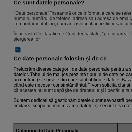
Ce sunt datele personale?
"Date personale" înseamnă orice informație care se referă
numele, numărul de telefon, adresa sau adresa de email, 
comportamentul tău, cum ar fi istoricul achizițiilor sau act
În această Declarație de Confidențialitate, "prelucrarea"
ștergerea lor.
Ce date personale folosim și de ce
Prelucrăm diverse categorii de date personale pentru a sprij
datelor. Tabelul de mai jos prezintă tipurile de date pe 
un contract) și sursele din care sunt obținute datele. Baza
când este necesar consimțământul, îl vom solicita clar și
că acestea nu sunt depășite de drepturile și libertățile tal
Suntem dedicați să gestionăm datele dumneavoastră persona
limitarea scopului, minimizarea datelor și securitatea dat
Categorii de Date Personale