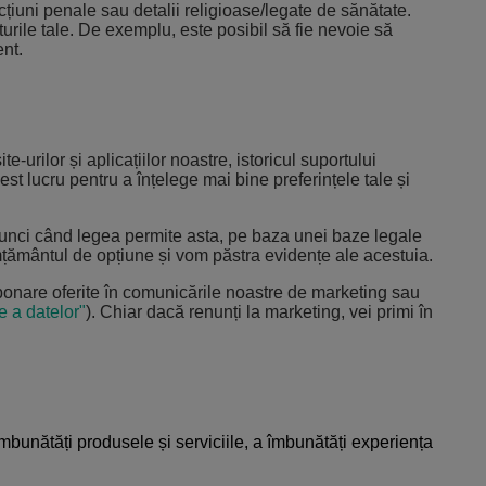
țiuni penale sau detalii religioase/legate de sănătate.
urile tale. De exemplu, este posibil să fie nevoie să
ent.
urilor și aplicațiilor noastre, istoricul suportului
cest lucru pentru a înțelege mai bine preferințele tale și
atunci când legea permite asta, pe baza unei baze legale
țământul de opțiune și vom păstra evidențe ale acestuia.
bonare oferite în comunicările noastre de marketing sau
e a datelor"
).
Chiar dacă renunți la marketing, vei primi în
 îmbunătăți produsele și serviciile, a îmbunătăți experiența