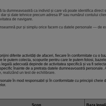
 la dumneavoastră ca individ și care vă poate identifica direct 
dar și date tehnice precum adresa IP sau numărul contului client
ivitatea de navigare.
 înseamnă pur și simplu orice facem cu datele personale — de ex
ini diferite activități de afaceri, fiecare în conformitate cu o ba
care le putem colecta, scopurile pentru care le putem folosi, baz
 legală adecvată depinde de activitatea specifică și va fi selecta
 specific înainte de a pretrata datele dumneavoastră personale.
A
e, realizând un test de echilibrare.
le în mod responsabil și în conformitate cu principii cheie de c
elor.
Scop
Baza legal