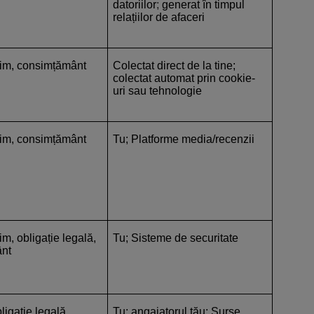
datoriilor
;
generat în timpul
relațiilor de afaceri
itim, consimțământ
Colectat direct de la tine;
colectat automat prin cookie-
uri sau tehnologie
itim, consimțământ
Tu; Platforme media/recenzii
tim, obligație legală,
Tu; Sisteme de securitate
nt
ligație legală,
Tu; angajatorul tău; Surse