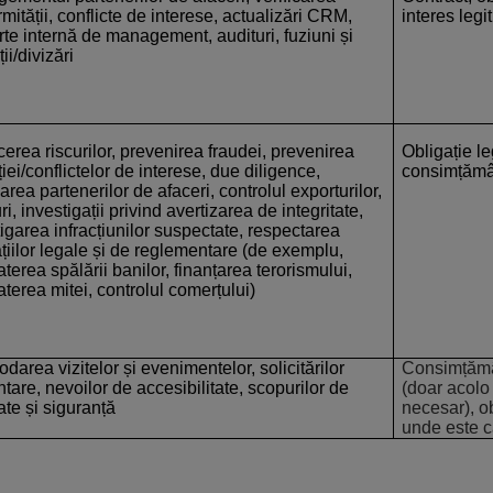
mității, conflicte de interese, actualizări CRM,
interes leg
rte internă de management, audituri, fuziuni și
ții/divizări
erea riscurilor, prevenirea fraudei, prevenirea
Obligație le
iei/conflictelor de interese, due diligence,
consimțămâ
carea partenerilor de afaceri, controlul exporturilor,
ri, investigații privind avertizarea de integritate,
igarea infracțiunilor suspectate, respectarea
țiilor legale și de reglementare (de exemplu,
erea spălării banilor, finanțarea terorismului,
terea mitei, controlul comerțului)
area vizitelor și evenimentelor, solicitărilor
Consimțămân
tare, nevoilor de accesibilitate, scopurilor de
(doar acolo 
ate și siguranță
necesar), ob
unde este 