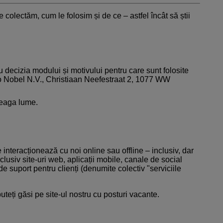
olectăm, cum le folosim și de ce – astfel încât să știi
 decizia modului și motivului pentru care sunt folosite
zo Nobel N.V., Christiaan Neefestraat 2, 1077 WW
treaga lume.
interacționează cu noi online sau offline – inclusiv, dar
inclusiv site-uri web, aplicații mobile, canale de social
e suport pentru clienți (denumite colectiv "serviciile
uteți găsi pe site-ul nostru
cu posturi vacante
.