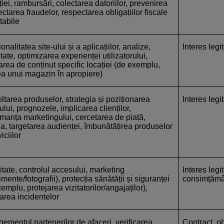
iei, rambursări, colectarea datoriilor, prevenirea
ectarea fraudelor, respectarea obligațiilor fiscale
ntabile
onalitatea site-ului și a aplicațiilor, analize,
Interes leg
tate, optimizarea experienței utilizatorului,
area de conținut specific locației (de exemplu,
ea unui magazin în apropiere)
ltarea produselor, strategia și poziționarea
Interes leg
lui, prognozele, implicarea clienților,
rmanța marketingului, cercetarea de piață,
za, targetarea audienței, îmbunătățirea produselor
viciilor
tate, controlul accesului, marketing
Interes legi
mente/fotografii), protecția sănătății și siguranței
consimțămâ
emplu, protejarea vizitatorilor/angajaților),
area incidentelor
ementul partenerilor de afaceri, verificarea
Contract, ob