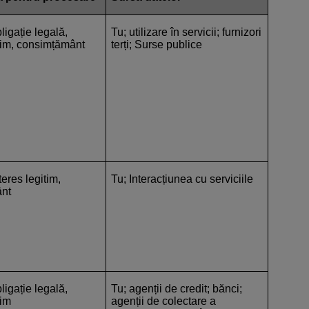
ligație legală,
Tu; utilizare în servicii; furnizori
itim, consimțământ
terți; Surse publice
teres legitim,
Tu; Interacțiunea cu serviciile
nt
ligație legală,
Tu; agenții de credit; bănci;
tim
agenții de colectare a