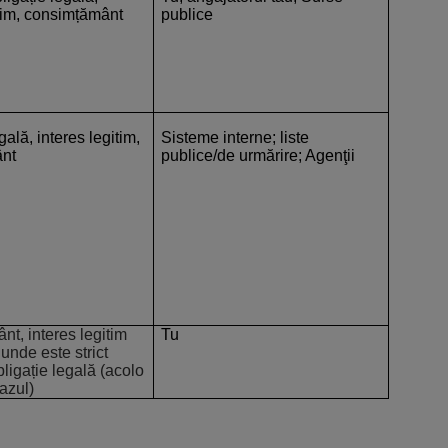
itim, consimțământ
publice
gală, interes legitim,
Sisteme interne; liste
nt
publice/de urmărire; Agenţii
t, interes legitim
Tu
unde este strict
ligație legală (acolo
cazul)