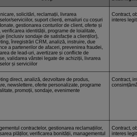
care, solicitări, reclamații, livrarea
Contract, ob
elor/serviciilor, suport clienți, emailuri cu coșuri
interes leg
nate, gestionarea conturilor de client, oferte și
, verificarea identității, programe de loialitate,
e (inclusiv sondaje de satisfacție a clienților),
ing, înregistrări CRM, analiză, instruire, due
nce a partenerilor de afaceri, prevenirea fraudei,
rea de lead-uri, avertizare și conflicte de
se, validarea vârstei legate de achiziții, livrarea
elor și serviciilor
ing direct, analiză, dezvoltare de produs,
Contract, in
are, newslettere, oferte personalizate, programe
consimțămâ
alitate, promoții, sondaje, evenimente
ementul contractelor, gestionarea reclamațiilor,
Contract, ob
area plăților, verificarea bonității, managementul
interes legi