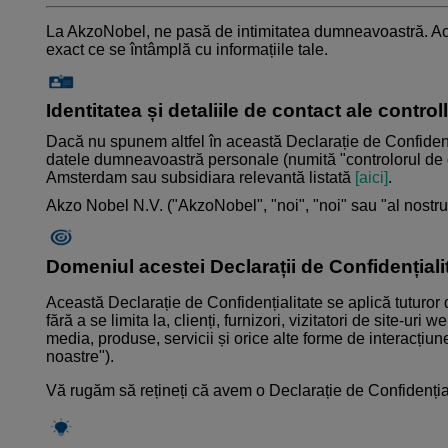
La AkzoNobel, ne pasă de intimitatea dumneavoastră. Aceas
exact ce se întâmplă cu informațiile tale.
Identitatea și detaliile de contact ale control
Dacă nu spunem altfel în această Declarație de Confidenți
datele dumneavoastră personale (numită "controlorul de d
Amsterdam sau subsidiara relevantă listată
[aici]
.
Akzo Nobel N.V. ("AkzoNobel", "noi", "noi" sau "al nostru"
Domeniul acestei Declarații de Confidențiali
Această Declarație de Confidențialitate se aplică tuturor 
fără a se limita la, clienți, furnizori, vizitatori de site-ur
media, produse, servicii și orice alte forme de interacțiu
noastre").
Vă rugăm să rețineți că avem o Declarație de Confidențiali