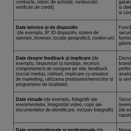
contracte, istoric de achiziții, rambursări,
garanț
verificări de credit)
și det
și co
Date tehnice și de dispozitiv
Funcți
(de exemplu, IP, ID dispozitiv, sistem de
securi
operare, browser, locație geografică, cookie-uri)
furniz
găsir
Date despre feedback și implicare
(de
Dezvo
exemplu, răspunsuri la sondaje, recenzii,
brandu
comportament de navigare pe site, feedback
perfo
(social media), mărturii, implicare cu emailuri
anali
de marketing, utilizarea produselor/serviciilor și
și ser
programelor de loialitate)
Date vizuale
(de exemplu, fotografii ale
Securi
evenimentelor, înregistrări video, copii ale
(eveni
documentelor de identificare, inclusiv fotografii)
(de ex
raport
Date organizaționale și profesionale
(de
Manag