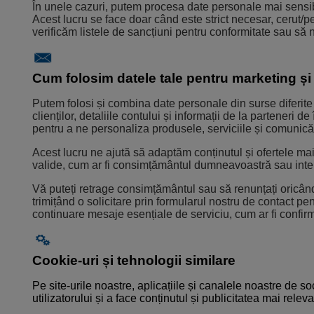
În unele cazuri, putem procesa date personale mai sensibil
Acest lucru se face doar când este strict necesar, cerut/p
verificăm listele de sancțiuni pentru conformitate sau s
Cum folosim datele tale pentru marketing și
Putem folosi și combina date personale din surse diferite —
clienților, detaliile contului și informații de la parteneri 
pentru a ne personaliza produsele, serviciile și comunică
Acest lucru ne ajută să adaptăm conținutul și ofertele ma
valide, cum ar fi consimțământul dumneavoastră sau inte
Vă puteți retrage consimțământul sau să renunțați oricân
trimițând o solicitare prin formularul nostru de contact pen
continuare mesaje esențiale de serviciu, cum ar fi confirm
Cookie-uri și tehnologii similare
Pe site-urile noastre, aplicațiile și canalele noastre de s
utilizatorului și a face conținutul și publicitatea mai relev