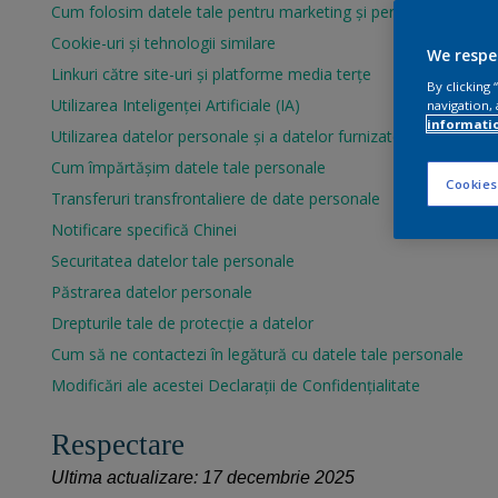
Cum folosim datele tale pentru marketing și personalizare
Cookie-uri și tehnologii similare
We respe
Linkuri către site-uri și platforme media terțe
By clicking
Utilizarea Inteligenței Artificiale (IA)
navigation, 
informati
Utilizarea datelor personale și a datelor furnizate de alții
Cum împărtășim datele tale personale
Cookies
Transferuri transfrontaliere de date personale
Notificare specifică Chinei
Securitatea datelor tale personale
Păstrarea datelor personale
Drepturile tale de protecție a datelor
Cum să ne contactezi în legătură cu datele tale personale
Modificări ale acestei Declarații de Confidențialitate
Respectare
Ultima actualizare: 17 decembrie 2025