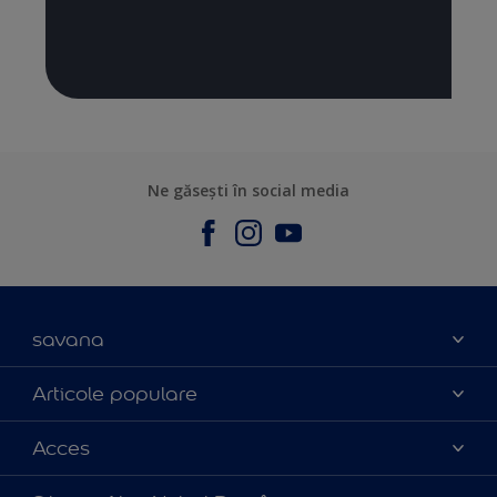
Ne găsești în social media
savana
Contact
Articole populare
Parteneri
Culoarea anului 2025
Acces
Certificări
Produse
Catalog produse
Politica de cookies