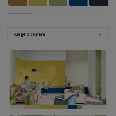
Alege o cameră
Toate
Bucătărie
Dormitor
Cameră de zi
Birou