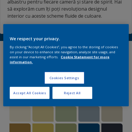
albastru pentru fiecare cameră și stare de spirit. Hai
să explorăm cum îți poți revoluționa designul
interior cu aceste scheme fluide de culoare.
We respect your privacy.
By clicking “Accept All Cookies”, you agree to the storing of cookies
Explorează paletele
on your device to enhance site navigation, analyze site usage, and
assist in our marketing efforts.
Cookie Statement for more
noastre versatile de
information.
culoare
Cookies Settings
Accept All Cookies
Reject All
#1 POVESTEA LIBERTĂȚII