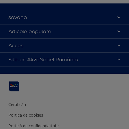
savana
Contact
Articole populare
Parteneri
Culoarea anului 2025
Acces
Certificări
Produse
Catalog produse
Politica de cookies
Site-uri AkzoNobel România
Sfaturi utile
Termeni și condiții
Apla
Termeni de utilizare
Sadolin
Hammerite
Certificări
Politica de cookies
Politică de confidențialitate