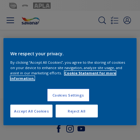
Acces Interzis
We respect your privacy.
By clicking “Accept All Cookies”, you agree to the storing of cookies
Dacă dorești să afli mai multe despre cum folosim
on your device to enhance site navigation, analyze site usage, and
datele tale personale, te rugăm să citești declarația
assist in our marketing efforts.
Cookie Statement for more
information.
noastră de confidențialitate
Cookies Settings
Accept All Cookies
Reject All
Ne găsești în social media