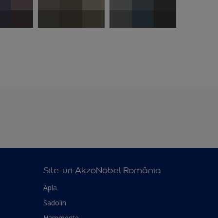
Site-uri AkzoNobel România
Apla
Sadolin
Hammerite