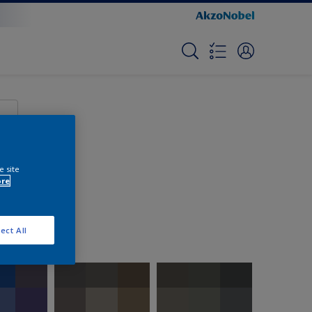
e site
ore
ect All