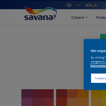
Culoare
Produ
We respe
By clicking
navigation, 
informati
Cookies