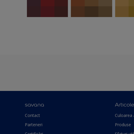
savana
Articol
Contact
Culoarea 
Parteneri
Produse
Certificări
Sfaturi uti