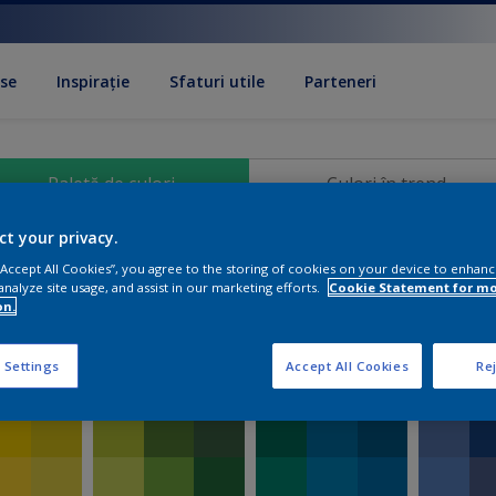
se
Inspirație
Sfaturi utile
Parteneri
Paletă de culori
Culori în trend
ct your privacy.
Paletă de culori
 “Accept All Cookies”, you agree to the storing of cookies on your device to enhanc
analyze site usage, and assist in our marketing efforts.
Cookie Statement for m
on.
 Settings
Accept All Cookies
Rej