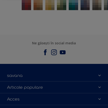
Ne găsești în social media
savana
Contact
Articole populare
Parteneri
Culoarea anului 2025
Acces
Certificări
Produse
Catalog produse