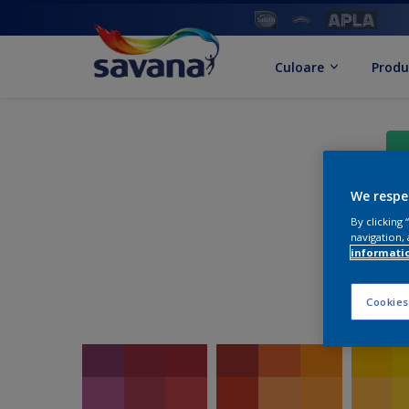
Culoare
Produ
We respe
By clicking
navigation, 
informati
Cookies