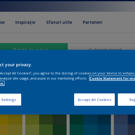
se
Inspirație
Sfaturi utile
Parteneri
Paletă de culori
Culori în trend
ct your privacy.
Paletă de culori
 “Accept All Cookies”, you agree to the storing of cookies on your device to enhanc
analyze site usage, and assist in our marketing efforts.
Cookie Statement for m
on.
 Settings
Accept All Cookies
Rej