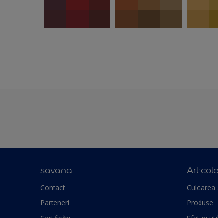
savana
Articol
Contact
Culoarea 
Parteneri
Produse
Certificări
Sfaturi uti