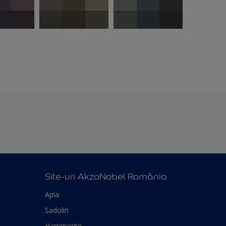
Site-uri AkzoNobel România
Apla
Sadolin
Hammerite