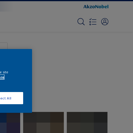
e site
ore
ect All