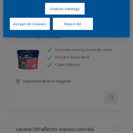
Cookies Settings
Filtru
Accept All Cookies
Reject All
savana Superculoare
Se poate nuanța în mii de culori
Finisare decorativă
Culori intense
Disponibil doar în magazin
savana UltraRezist vopsea colorată