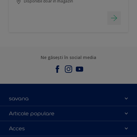
Disponibil doar în magazin
Ne găsești în social media
savana
Contact
Articole populare
Parteneri
Culoarea anului 2025
Acces
Certificări
Produse