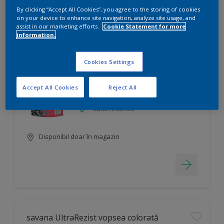
By clicking “Accept All Cookies”, you agree to the storing of cookies
on your device to enhance site navigation, analyze site usage, and
Filtru
assist in our marketing efforts.
Cookie Statement for more
information.
savana Superculoare
Cookies Settings
Se poate nuanța în mii de culori
Accept All Cookies
Reject All
Finisare decorativă
Culori intense
Disponibil doar în magazin
savana UltraRezist vopsea colorată