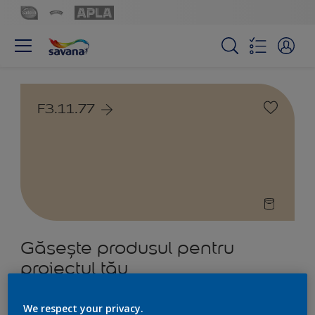
F3.11.77
Găsește produsul pentru
proiectul tău
5
Produs găsit
We respect your privacy.