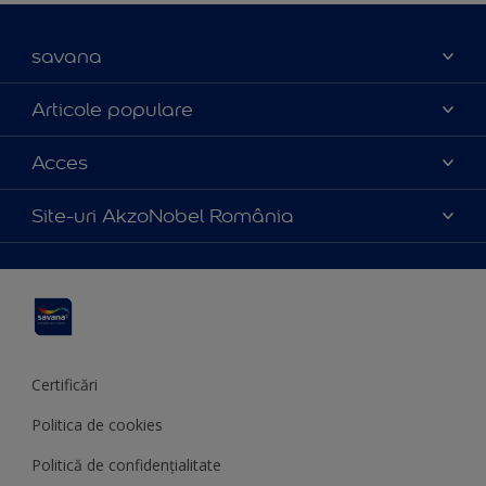
savana
Contact
Articole populare
Parteneri
Culoarea anului 2025
Acces
Certificări
Produse
Catalog produse
Politica de cookies
Site-uri AkzoNobel România
Sfaturi utile
Termeni și condiții
Apla
Termeni de utilizare
Sadolin
Hammerite
Certificări
Politica de cookies
Politică de confidențialitate