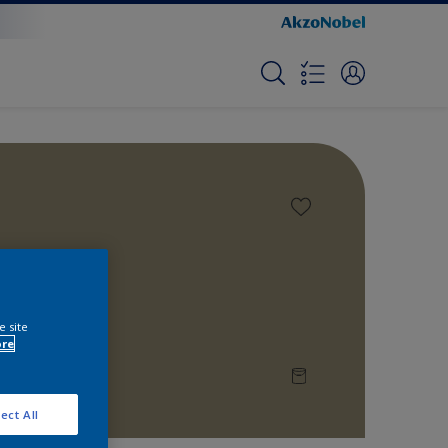
e site
ore
ect All