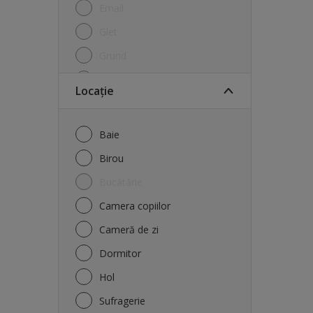
Email
Glet
Grund
Hidroizolație
Locație
Lac pentru lemn
Protecție lemn
Baie
Tencuială decorativă
Birou
Tratament lemn
Bucătărie
Vopsea bază
Camera copiilor
Vopsea lavabilă exterior
Cameră de zi
Vopsea lavabilă interior
Dormitor
Șapă
Hol
Sufragerie