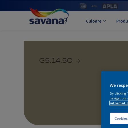
Culoare
Produ
G5.14.50
We respe
By clicking
navigation, 
informati
Cookies