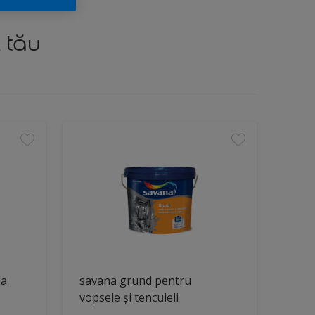
 tău
ea
savana grund pentru
vopsele și tencuieli