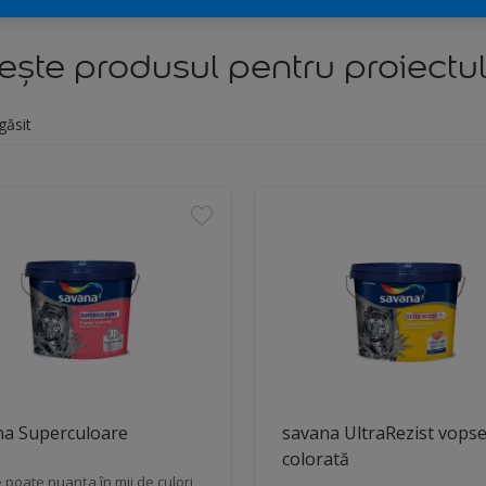
ște produsul pentru proiectul
găsit
na Superculoare
savana UltraRezist vops
colorată
 poate nuanța în mii de culori