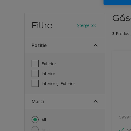
Găse
Filtre
Șterge tot
3
Produs 
Poziție
Exterior
Interior
Interior și Exterior
mărci
sava
All
Apla
Se