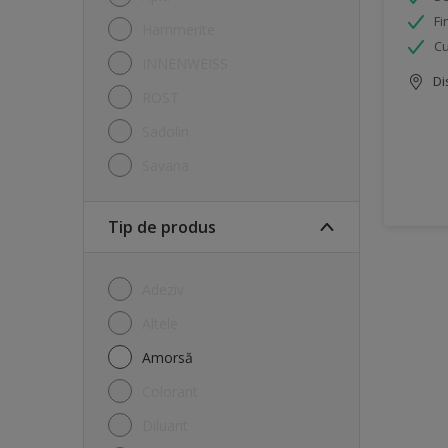
Fi
Hammerite
Cu
INNENWEISS
Di
ROST
Sadolin
savana
Tip de produs
Adeziv
Altele
Amorsă
Colorant
Diluant