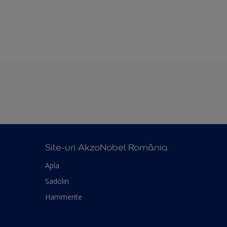
Site-uri AkzoNobel România
Apla
Sadolin
Hammerite