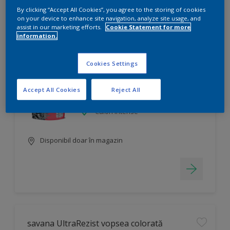
By clicking “Accept All Cookies”, you agree to the storing of cookies
on your device to enhance site navigation, analyze site usage, and
Filtru
assist in our marketing efforts.
Cookie Statement for more
information.
savana Superculoare
Cookies Settings
Se poate nuanța în mii de culori
Accept All Cookies
Reject All
Finisare decorativă
Culori intense
Disponibil doar în magazin
savana UltraRezist vopsea colorată