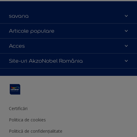
savana
Contact
Articole populare
Parteneri
Culoarea anului 2025
Acces
Certificări
Produse
Catalog produse
Politica de cookies
Site-uri AkzoNobel România
Sfaturi utile
Termeni și condiții
Apla
Termeni de utilizare
Sadolin
Hammerite
Certificări
Politica de cookies
Politică de confidențialitate