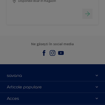
Disponibil doar în magazin
Ne găsești în social media
savana
Contact
Articole populare
Parteneri
Culoarea anului 2025
Acces
Certificări
Produse