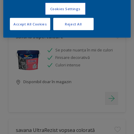
Cookies Settings
Filtru
Accept All Cookies
Reject All
savana Superculoare
Se poate nuanța în mii de culori
Finisare decorativă
Culori intense
Disponibil doar în magazin
savana UltraRezist vopsea colorată