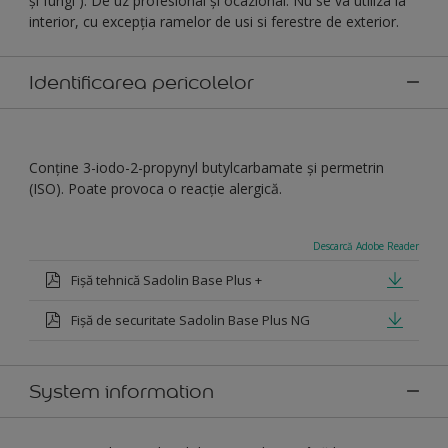
și fungi ). De uz profesional și ocazional. Nu se va utiliza la
interior, cu excepția ramelor de usi si ferestre de exterior.
Identificarea pericolelor
Conține 3-iodo-2-propynyl butylcarbamate şi permetrin
(ISO). Poate provoca o reacție alergică.
Descarcă Adobe Reader
Fișă tehnică Sadolin Base Plus +
Fișă de securitate Sadolin Base Plus NG
System information