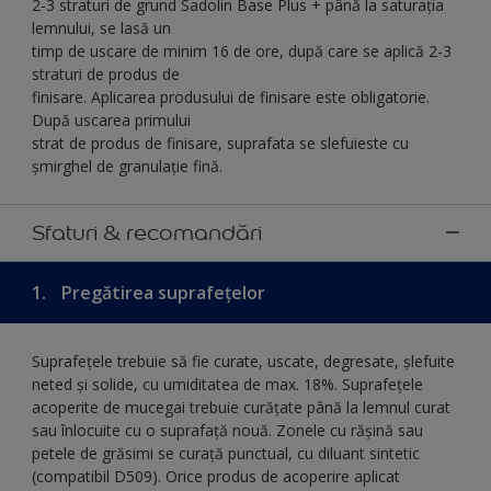
2-3 straturi de grund Sadolin Base Plus + până la saturația
lemnului, se lasă un
timp de uscare de minim 16 de ore, după care se aplică 2-3
straturi de produs de
finisare. Aplicarea produsului de finisare este obligatorie.
După uscarea primului
strat de produs de finisare, suprafata se slefuieste cu
șmirghel de granulație fină.
Sfaturi & recomandări
1.
Pregătirea suprafețelor
Suprafețele trebuie să fie curate, uscate, degresate, șlefuite
neted și solide, cu umiditatea de max. 18%. Suprafețele
acoperite de mucegai trebuie curățate până la lemnul curat
sau înlocuite cu o suprafață nouă. Zonele cu rășină sau
petele de grăsimi se curață punctual, cu diluant sintetic
(compatibil D509). Orice produs de acoperire aplicat