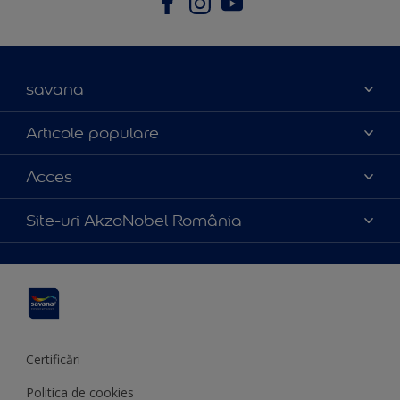
savana
Contact
Articole populare
Parteneri
Culoarea anului 2025
Acces
Certificări
Produse
Catalog produse
Politica de cookies
Site-uri AkzoNobel România
Sfaturi utile
Termeni și condiții
Apla
Termeni de utilizare
Sadolin
Hammerite
Certificări
Politica de cookies