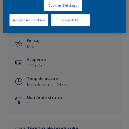
Cookies Settings
Accept All Cookies
Reject All
Specificații tehnice principale
Finisaj
Mat
Acoperire
140ml/m²
Timp de uscare
În profunzime - 24 ore
Număr de straturi
1
Caracteristici ale produsului