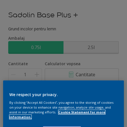
Sadolin Base Plus +
Grund incolor pentru lemn
Ambalaj
0.75l
2.5l
Cantitate
Calculator vopsea
Cantitate
Adaugă în coș
We respect your privacy.
By clicking “Accept All Cookies”, you agree to the storing of cookies
on your device to enhance site navigation, analyze site usage, and
assist in our marketing efforts.
Cookie Statement for more
information.
Adaugă la proiect
Găsește un magazin partener