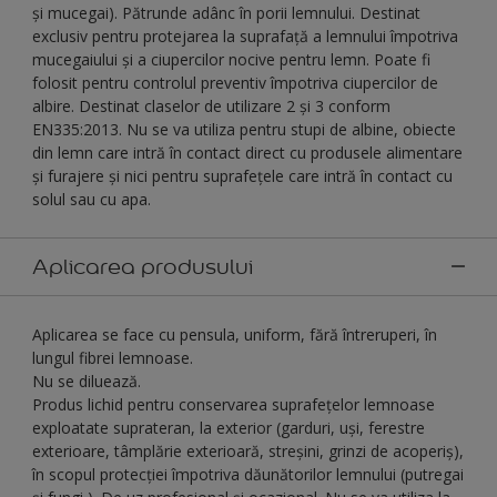
și mucegai). Pătrunde adânc în porii lemnului. Destinat
exclusiv pentru protejarea la suprafață a lemnului împotriva
mucegaiului și a ciupercilor nocive pentru lemn. Poate fi
folosit pentru controlul preventiv împotriva ciupercilor de
albire. Destinat claselor de utilizare 2 și 3 conform
EN335:2013. Nu se va utiliza pentru stupi de albine, obiecte
din lemn care intră în contact direct cu produsele alimentare
și furajere și nici pentru suprafețele care intră în contact cu
solul sau cu apa.
Aplicarea produsului
Aplicarea se face cu pensula, uniform, fără întreruperi, în
lungul fibrei lemnoase.
Nu se diluează.
Produs lichid pentru conservarea suprafeţelor lemnoase
exploatate suprateran, la exterior (garduri, uși, ferestre
exterioare, tâmplărie exterioară, streșini, grinzi de acoperiș),
în scopul protecției împotriva dăunătorilor lemnului (putregai