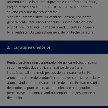
anterior trebuie înlăturat; suprafeţele cu defecte (ex. fisuri,
etc) se remediază cu ROST CHIT REPARAȚII nuanțat cu
savana colorant uperconcentrat.
Șlefuirea, arderea stratului vechi de vopsea, etc. poate
genera praf și/sau vapori periculoși. Ori de câte ori este
posibil, prelucrați într-un mediu umed. Lucrați în încăperi
bine ventilate. Utilizați echipament de protecție personal.
2.
Curățarea uneltelor
Pentru curățarea instrumentelor de aplicare folosiți apa si
sapun, imediat dupa utilizare. Înainte de curățare,
îndepărtați cât mai mult produs de pe instrumente. Nu
aruncați resturile de produs în rețeaua de canalizare inclusiv
atunci când curățați instrumentele de lucru. Predați resturile
de produs la punctele locale de colectare a deșeurilor
periculoase sau contactând o companie de gestionare a
deșeurilor.