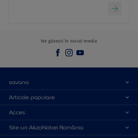
Ne găsești în social media
savana
Contact
Articole populare
Parteneri
Culoarea anului 2025
Acces
Certificări
Produse
Catalog produse
Politica de cookies
Site-uri AkzoNobel România
Sfaturi utile
Termeni și condiții