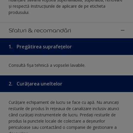
și respectă Instrucțiunile de aplicare de pe eticheta
produsului.
Sfaturi & recomandări
1.
Pregătirea suprafețelor
Consultă fișa tehnică a vopselei lavabile.
2.
Curățarea uneltelor
Curăţare echipament de lucru se face cu apă. Nu aruncați
resturile de produs în rețeaua de canalizare inclusiv atunci
când curățați instrumentele de lucru. Predați resturile de
produs la punctele locale de colectare a deșeurilor
periculoase sau contactând o companie de gestionare a