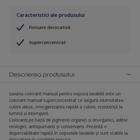
Caracteristici ale produsului
Finisare decorativă
Superconcentrat
Descrierea produsului
savana colorant manual pentru vopsea lavabilă este un
colorant manual superconcentrat ce asigură intensitatea
culorii alese, omogenizarea rapidă a culorii, rezistență la
lumină și intemperii.
Coloranți pe bază de pigmenţi organici şi anorganici, aditivi
reologici, antispumanţi şi conservanţi. Prezintă o
dispersabilitate rapidă în vopselele lavabile şi sunt stabile la
depozitare în condiţiile impuse.