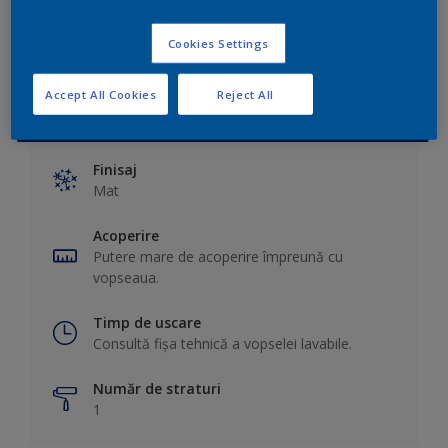
Cookies Settings
Accept All Cookies
Reject All
Specificații tehnice principale
Finisaj
Mat
Acoperire
Putere mare de acoperire împreună cu
vopseaua.
Timp de uscare
Consultă fișa tehnică a vopselei lavabile.
Număr de straturi
1