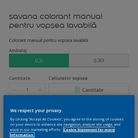
savana colorant manual
pentru vopsea lavabilă
Colorant manual pentru vopsea lavabilă
Ambalaj
0.3l
0.30l
Cantitate
Calculator vopsea
Cantitate
We respect your privacy.
Adaugă în coș
By clicking “Accept All Cookies”, you agree to the storing of cookies
on your device to enhance site navigation, analyze site usage, and
assist in our marketing efforts.
Cookie Statement for more
information.
Adaugă la proiect
Găsește un magazin partener