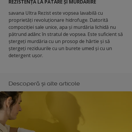
REZISTENȚĂ LA PĂTARE ȘI MURDĂRIRE
savana Ultra Rezist este vopsea lavabilă cu
proprietăți revoluționare hidrofuge. Datorită
compoziției sale unice, apa și murdăria lichidă nu
pătrund adânc în stratul de vopsea. Este suficient să
ștergeți murdăria cu un prosop de hârtie și să
ștergeți reziduurile cu un burete umed și cu un
detergent ușor.
Descoperă și alte articole