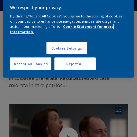
We respect your privacy.
By clicking “Accept All Cookies”, you agree to the storing of cookies
savana anti pătare și
on your device to enhance site navigation, analyze site usage, and
assist in our marketing efforts.
Cookie Statement for more
murdărire
information.
Pete și murdărie? Nici vorbă!
Cookies Settings
savana Ultra Rezist este vopseaua lavabilă care
rezistă la pătare și murdărire și arată grozav în
Accept All Cookies
Reject All
orice spațiu. Fie că alegi vopseau albă sau nuanțată
în culoarea preferată. Rezultatul este o casă
colorată în care poți locui!