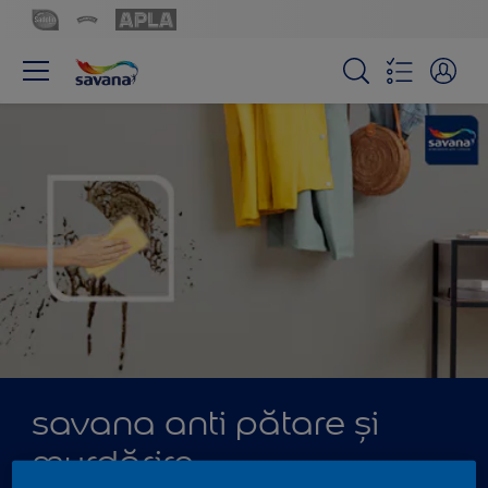
savana anti pătare și
murdărire