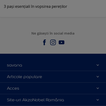
3 paşi esenţiali în vopsirea pereților
Ne găsești în social media
savana
Contact
Articole populare
Parteneri
Culoarea anului 2025
Acces
Certificări
Produse
Catalog produse
Politica de cookies
Site-uri AkzoNobel România
Sfaturi utile
Termeni și condiții