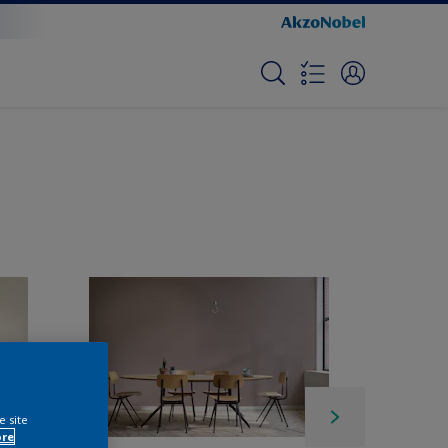
e site
ore