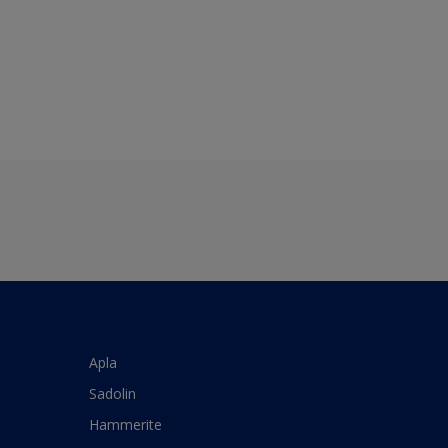
Apla
Sadolin
Hammerite