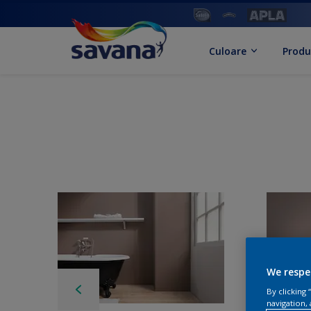
Culoare
Produ
We respe
By clicking
navigation, 