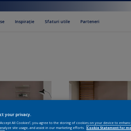
se
Inspirație
Sfaturi utile
Parteneri
ct your privacy.
 “Accept All Cookies”, you agree to the storing of cookies on your device to enhanc
analyze site usage, and assist in our marketing efforts.
Cookie Statement for m