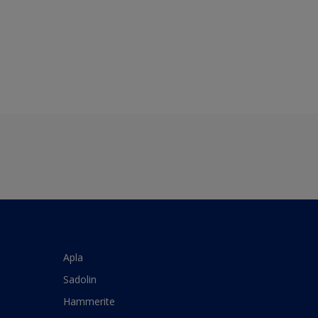
Apla
Sadolin
Hammerite