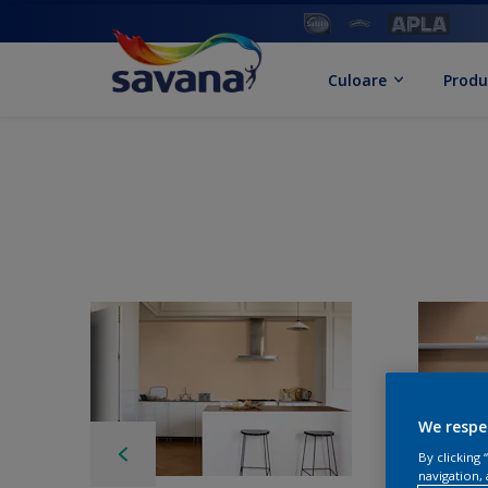
Culoare
Produ
We respe
By clicking
navigation, 