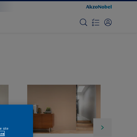
e site
ore