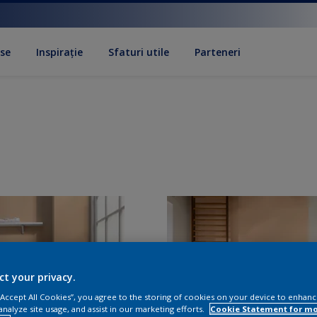
se
Inspirație
Sfaturi utile
Parteneri
ct your privacy.
 “Accept All Cookies”, you agree to the storing of cookies on your device to enhanc
analyze site usage, and assist in our marketing efforts.
Cookie Statement for m