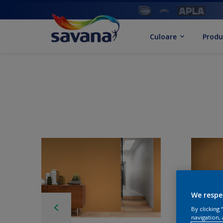
Culoare
Produ
We respe
By clicking
navigation, 