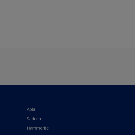
Apla
Sadolin
Hammerite