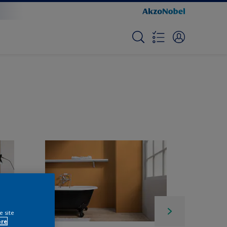
e site
ore