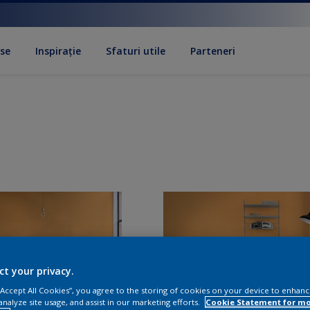
se
Inspirație
Sfaturi utile
Parteneri
ct your privacy.
 “Accept All Cookies”, you agree to the storing of cookies on your device to enhanc
analyze site usage, and assist in our marketing efforts.
Cookie Statement for m