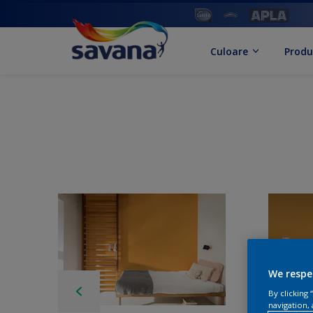
Culoare
Produ
We respe
By clicking
navigation, 