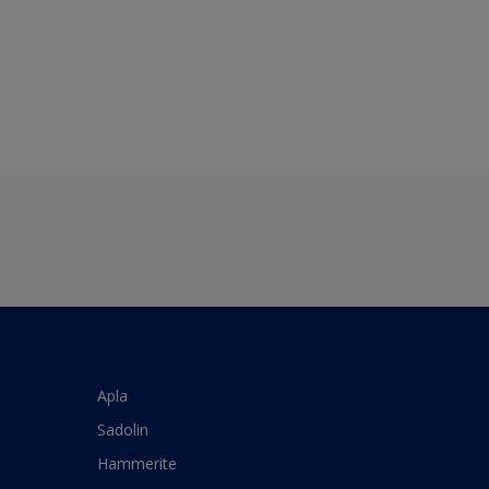
Apla
Sadolin
Hammerite