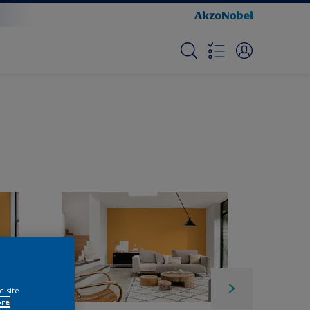
e site
ore