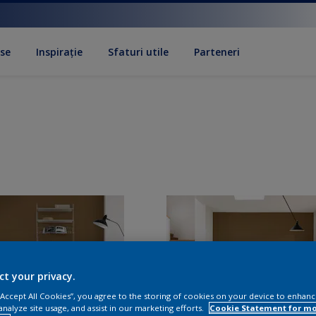
se
Inspirație
Sfaturi utile
Parteneri
ct your privacy.
 “Accept All Cookies”, you agree to the storing of cookies on your device to enhanc
analyze site usage, and assist in our marketing efforts.
Cookie Statement for m