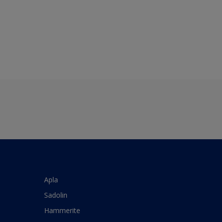
Apla
Sadolin
Hammerite