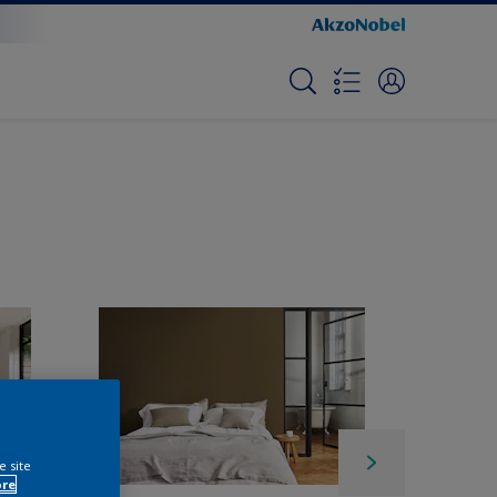
e site
ore