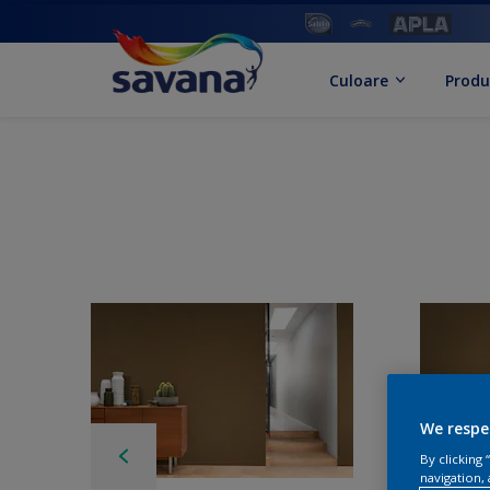
Culoare
Produ
We respe
By clicking
navigation, 