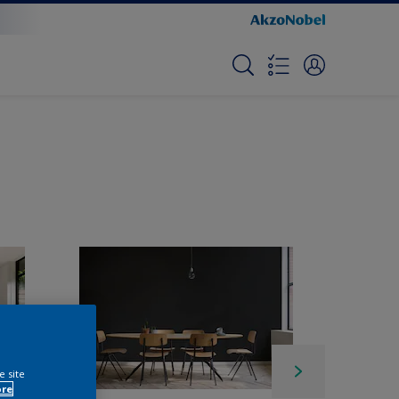
e site
ore