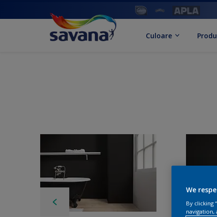
Culoare
Produ
We respe
By clicking
navigation, 