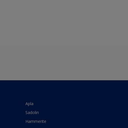
Apla
Sadolin
Hammerite