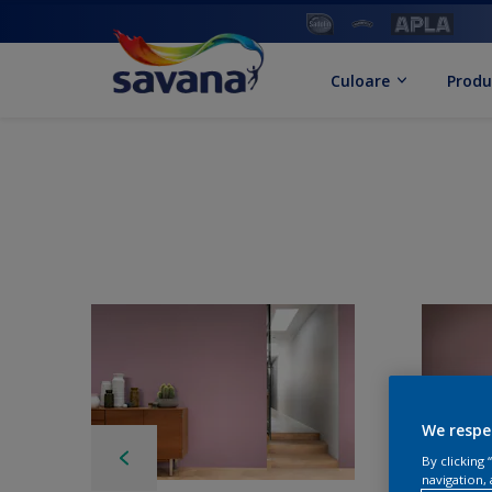
Culoare
Produ
We respe
By clicking
navigation, 