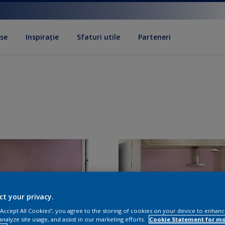
se
Inspirație
Sfaturi utile
Parteneri
ct your privacy.
 “Accept All Cookies”, you agree to the storing of cookies on your device to enhanc
analyze site usage, and assist in our marketing efforts.
Cookie Statement for m