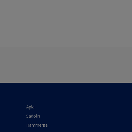
Apla
Sadolin
Hammerite