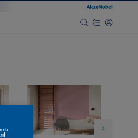
e site
ore