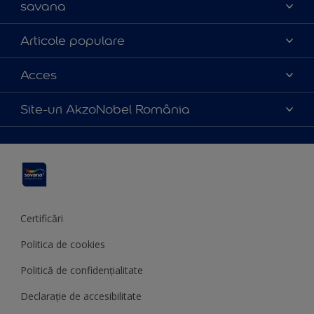
savana
Contact
Articole populare
Parteneri
Culoarea anului 2025
Acces
Certificări
Produse
Catalog produse
Politica de cookies
Site-uri AkzoNobel România
Sfaturi utile
Termeni și condiții
Apla
Termeni de utilizare
Sadolin
Hammerite
Certificări
Politica de cookies
Politică de confidențialitate
Declarație de accesibilitate