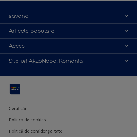
savana
Contact
Articole populare
Parteneri
Culoarea anului 2025
Acces
Certificări
Produse
Catalog produse
Politica de cookies
Site-uri AkzoNobel România
Sfaturi utile
Termeni și condiții
Apla
Termeni de utilizare
Sadolin
Hammerite
Certificări
Politica de cookies
Politică de confidențialitate