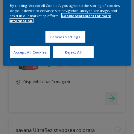
By clicking “Accept All Cookies”, you agree to the storing of cookies
on your device to enhance site navigation, analyze site usage, and
Filtru
assist in our marketing efforts.
Cookie Statement for more
information.
savana Superculoare
Cookies Settings
Se poate nuanța în mii de culori
Accept All Cookies
Reject All
Finisare decorativă
Culori intense
Disponibil doar în magazin
savana UltraRezist vopsea colorată