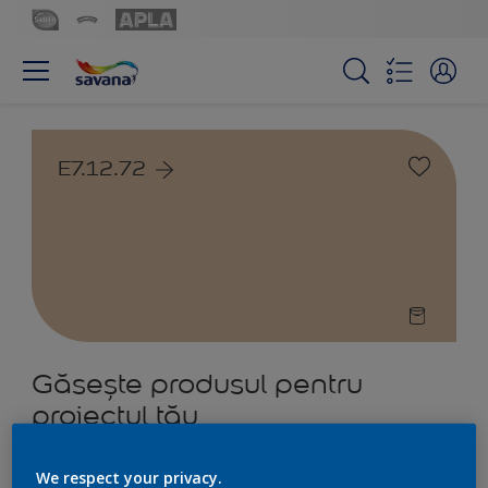
E7.12.72
Găsește produsul pentru
proiectul tău
5
Produs găsit
We respect your privacy.