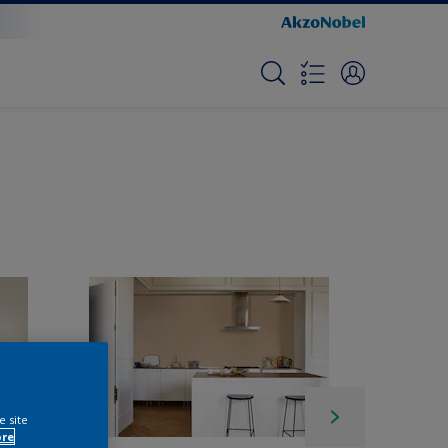
e site
ore