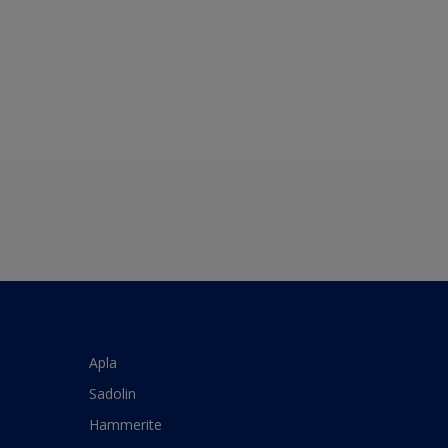
Apla
Sadolin
Hammerite