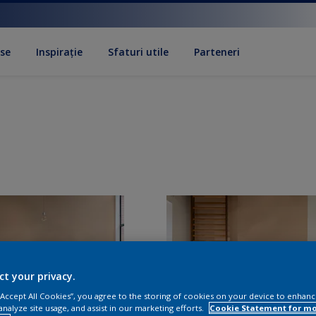
se
Inspirație
Sfaturi utile
Parteneri
ct your privacy.
 “Accept All Cookies”, you agree to the storing of cookies on your device to enhanc
analyze site usage, and assist in our marketing efforts.
Cookie Statement for m