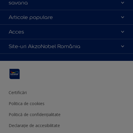
savana
Contact
Articole populare
Parteneri
Culoarea anului 2025
Acces
Certificări
Produse
Catalog produse
Politica de cookies
Site-uri AkzoNobel România
Sfaturi utile
Termeni și condiții
Apla
Termeni de utilizare
Sadolin
Hammerite
Certificări
Politica de cookies
Politică de confidențialitate
Declarație de accesibilitate