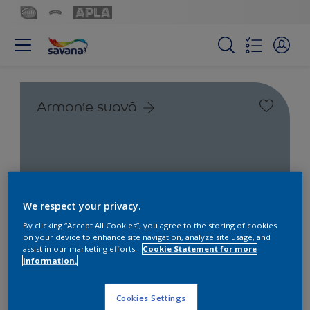
Armonie suavă
We respect your privacy.
By clicking “Accept All Cookies”, you agree to the storing of cookies
on your device to enhance site navigation, analyze site usage, and
Găsește produsul pentru
assist in our marketing efforts.
Cookie Statement for more
proiectul tău
information.
2
Produs găsit
Cookies Settings