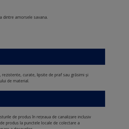
na dintre amorsele savana.
rezistente, curate, lipsite de praf sau grăsimi și
ului de material.
turile de produs în rețeaua de canalizare inclusiv
e de produs la punctele locale de colectare a
nare a deșeurilor.