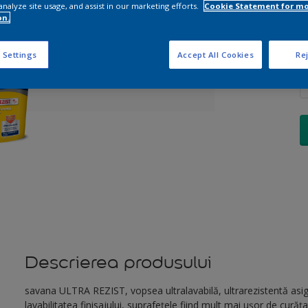
analyze site usage, and assist in our marketing efforts.
Cookie Statement for m
on.
 Settings
Accept All Cookies
Rej
C
Descrierea produsului
savana ULTRA REZIST, vopsea ultralavabilă, ultrarezistentă asigur
lavabilitatea finisajului, suprafețele fiind mult mai ușor de curăț