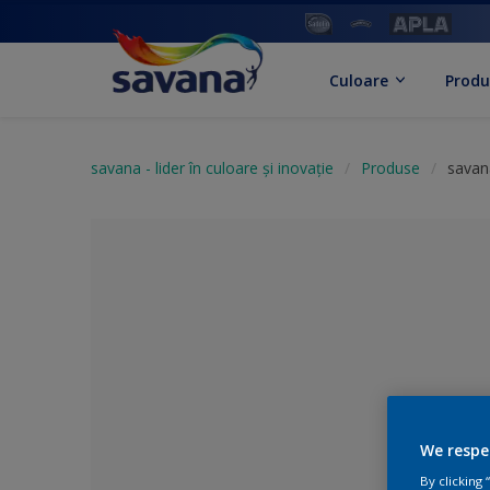
Culoare
Produ
savana - lider în culoare și inovație
Produse
savan
Alege o cul
We respe
By clicking