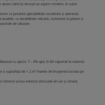
e atunci când își dorești un aspect modern, în culori
erior ce prezintă aplicabilitate excelentă şi aderenţă
lavabile, cu durabilitate ridicată, rezistente la pătare și
punctele de vânzare.
diluează cu aprox. 7 – 8% apă, în litri raportat la volumul
e, pe o suprafață de 1-2 m² înainte de începerea lucrului pe
 interiori și/sau exteriori (tencuieli de var și ciment,