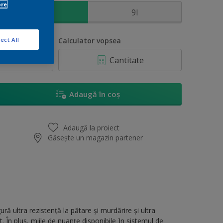
ore
2.25l
9l
ect All
antitate
Calculator vopsea
Cantitate
Adaugă în coș
Adaugă la proiect
Găsește un magazin partener
ă ultra rezistență la pătare și murdărire și ultra
at. În plus, miile de nuanțe disponibile ]n sistemul de