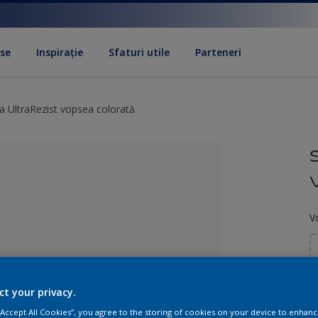
se
Inspirație
Sfaturi utile
Parteneri
a UltraRezist vopsea colorată
V
oare
ct your privacy.
A
 “Accept All Cookies”, you agree to the storing of cookies on your device to enhanc