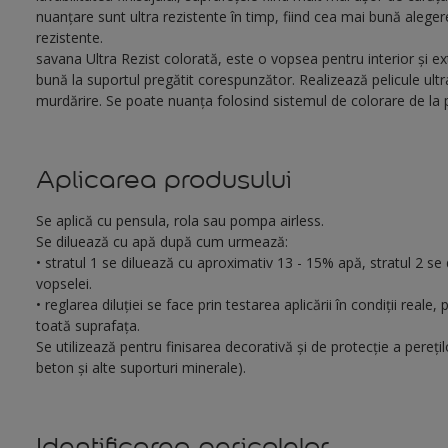
nuanțare sunt ultra rezistente în timp, fiind cea mai bună aleger
rezistente.
savana Ultra Rezist colorată, este o vopsea pentru interior și ext
bună la suportul pregătit corespunzător. Realizează pelicule ultra-
murdărire. Se poate nuanţa folosind sistemul de colorare de la 
Aplicarea produsului
Se aplică cu pensula, rola sau pompa airless.
Se diluează cu apă după cum urmează:
• stratul 1 se diluează cu aproximativ 13 - 15% apă, stratul 2 se 
vopselei.
• reglarea diluției se face prin testarea aplicării în condiții real
toată suprafața.
Se utilizează pentru finisarea decorativă și de protecție a pereților
beton și alte suporturi minerale).
Identificarea pericolelor