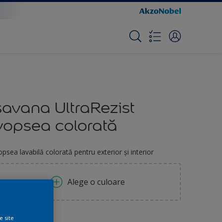
savana UltraRezist
vopsea colorată
opsea lavabilă colorată pentru exterior și interior
Alege o culoare
mbalaj
e site