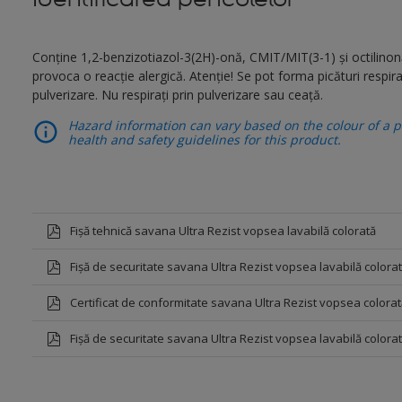
Conține 1,2-benzizotiazol-3(2H)-onă, CMIT/MIT(3-1) şi octilinon
provoca o reacție alergică. Atenție! Se pot forma picături respira
pulverizare. Nu respirați prin pulverizare sau ceață.
Hazard information can vary based on the colour of a pr
health and safety guidelines for this product.
Fișă tehnică savana Ultra Rezist vopsea lavabilă colorată
Fișă de securitate savana Ultra Rezist vopsea lavabilă colora
Certificat de conformitate savana Ultra Rezist vopsea colorat
Fișă de securitate savana Ultra Rezist vopsea lavabilă color