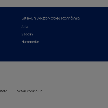
Site-uri AkzoNobel România
Apla
Sadolin
Hammerite
itate
Setări cookie-uri