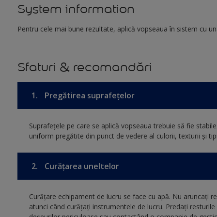
System information
Pentru cele mai bune rezultate, aplică vopseaua în sistem cu u
Sfaturi & recomandări
1.
Pregătirea suprafețelor
Suprafeţele pe care se aplică vopseaua trebuie să fie stabile, 
uniform pregătite din punct de vedere al culorii, texturii și tip
2.
Curățarea uneltelor
Curăţare echipament de lucru se face cu apă. Nu aruncați res
atunci când curățați instrumentele de lucru. Predați resturil
deșeurilor periculoase sau contactând o companie de gestio