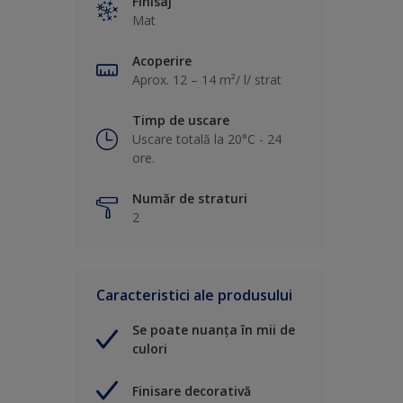
Finisaj
Mat
Acoperire
Aprox. 12 – 14 m²/ l/ strat
Timp de uscare
Uscare totală la 20°C - 24
ore.
Număr de straturi
2
Caracteristici ale produsului
Se poate nuanța în mii de
culori
Finisare decorativă