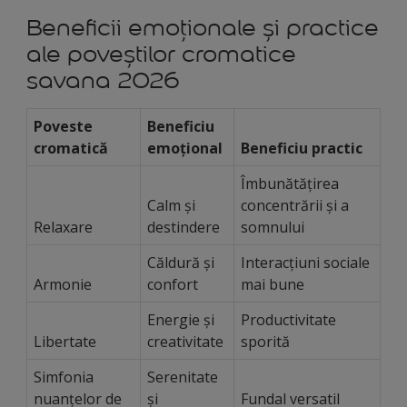
Beneficii emoționale și practice
ale poveștilor cromatice
savana 2026
Poveste
Beneficiu
cromatică
emoțional
Beneficiu practic
Îmbunătățirea
Calm și
concentrării și a
Relaxare
destindere
somnului
Căldură și
Interacțiuni sociale
Armonie
confort
mai bune
Energie și
Productivitate
Libertate
creativitate
sporită
Simfonia
Serenitate
nuanțelor de
și
Fundal versatil