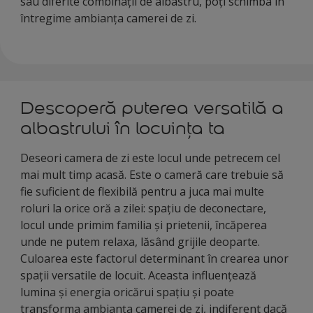
sau diferite combinații de albastru, poți schimba în
întregime ambianța camerei de zi.
Descoperă puterea versatilă a
albastrului în locuința ta
Deseori camera de zi este locul unde petrecem cel
mai mult timp acasă. Este o cameră care trebuie să
fie suficient de flexibilă pentru a juca mai multe
roluri la orice oră a zilei: spațiu de deconectare,
locul unde primim familia și prietenii, încăperea
unde ne putem relaxa, lăsând grijile deoparte.
Culoarea este factorul determinant în crearea unor
spații versatile de locuit. Aceasta influențează
lumina și energia oricărui spațiu și poate
transforma ambianța camerei de zi, indiferent dacă