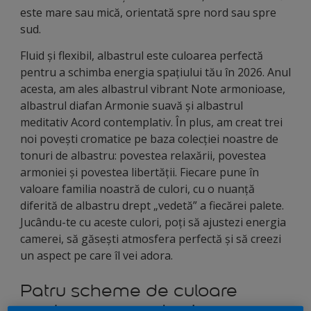
este mare sau mică, orientată spre nord sau spre
sud.
Fluid și flexibil, albastrul este culoarea perfectă
pentru a schimba energia spațiului tău în 2026. Anul
acesta, am ales albastrul vibrant Note armonioase,
albastrul diafan Armonie suavă și albastrul
meditativ Acord contemplativ. În plus, am creat trei
noi povești cromatice pe baza colecției noastre de
tonuri de albastru: povestea relaxării, povestea
armoniei și povestea libertății. Fiecare pune în
valoare familia noastră de culori, cu o nuanță
diferită de albastru drept „vedetă” a fiecărei palete.
Jucându-te cu aceste culori, poți să ajustezi energia
camerei, să găsești atmosfera perfectă și să creezi
un aspect pe care îl vei adora.
Patru scheme de culoare
pentru camera de zi cu