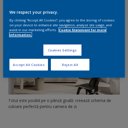
nuanțele de albastru savana
We respect your privacy.
2026
By clicking “Accept All Cookies”, you agree to the storing of cookies
on your device to enhance site navigation, analyze site usage, and
assist in our marketing efforts.
Cookie Statement for more
information.
Cookies Settings
Accept All Cookies
Reject All
Totul este posibil pe o pânză goală: creează schema de
culoare perfectă pentru camera de zi.