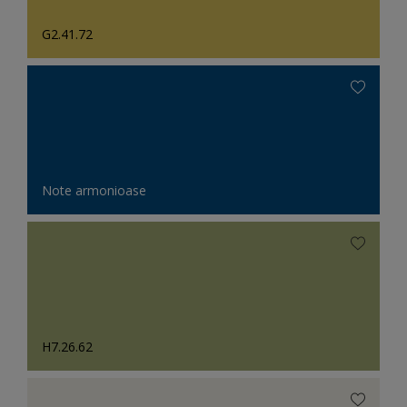
G2.41.72
Note armonioase
H7.26.62