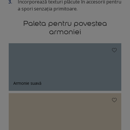
Încorporează texturi plăcute în accesorii pentru
a spori senzația primitoare.
Paleta pentru povestea
armoniei
Armonie suavă