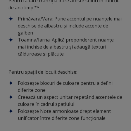
Pentru a face tranziția între aceste stiluri în funcție
de anotimp:**
Primăvara/Vara: Pune accentul pe nuanțele mai
deschise de albastru și include accente de
galben
Toamna/Iarna: Aplică preponderent nuanțe
mai închise de albastru și adaugă texturi
călduroase și plăcute
Pentru spații de locuit deschise:
Folosește blocuri de culoare pentru a defini
diferite zone
Creează un aspect unitar repetând accentele de
culoare în cadrul spațiului
Folosește Note armonioase drept element
unificator între diferite zone funcționale