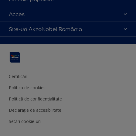
Parteneri
Culoarea anului 2025
Acces
Certificări
Produse
Catalog produse
Politica de cookies
Site-uri AkzoNobel România
Sfaturi utile
Termeni și condiții
Apla
Termeni de utilizare
Sadolin
Hammerite
Certificări
Politica de cookies
Politică de confidențialitate
Declarație de accesibilitate
Setări cookie-uri