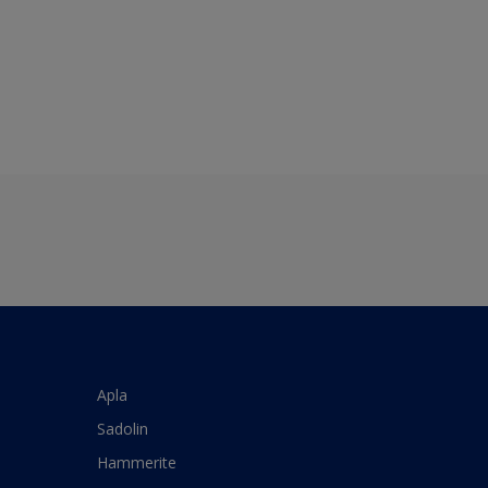
Apla
Sadolin
Hammerite