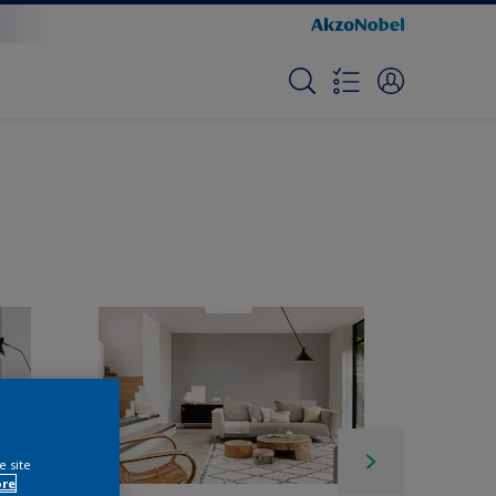
e site
ore