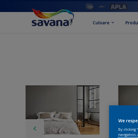
Culoare
Produ
We respe
By clicking
navigation, 