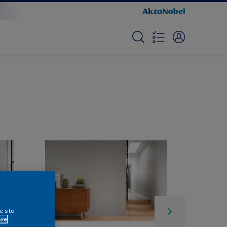
e site
ore