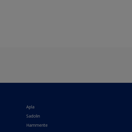
Apla
Sadolin
Hammerite