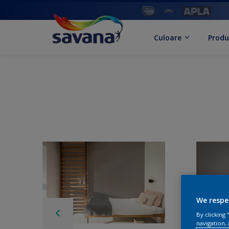
Culoare
Produ
We respe
By clicking
navigation, 