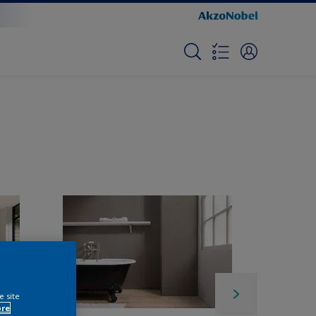
e site
ore