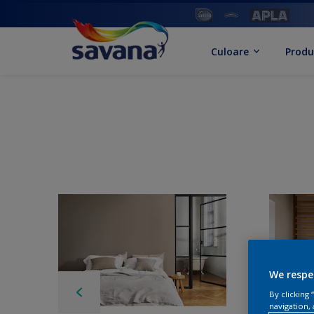
Culoare
Produ
We respe
By clicking
navigation, 