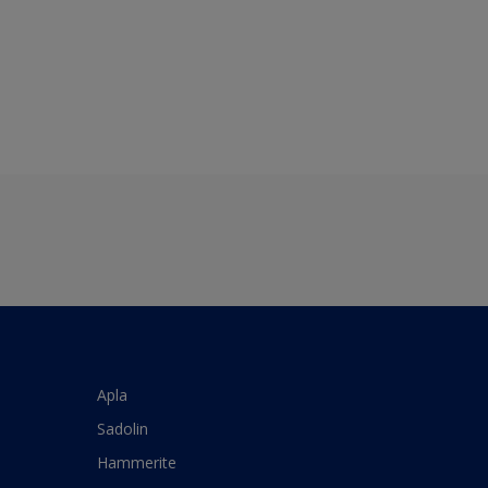
Apla
Sadolin
Hammerite