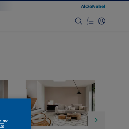
e site
ore