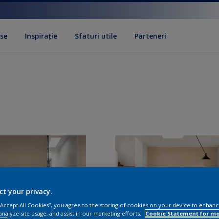
se
Inspirație
Sfaturi utile
Parteneri
ct your privacy.
 “Accept All Cookies”, you agree to the storing of cookies on your device to enhanc
analyze site usage, and assist in our marketing efforts.
Cookie Statement for m