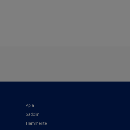
Apla
Sadolin
Hammerite