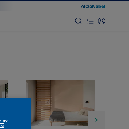
e site
ore