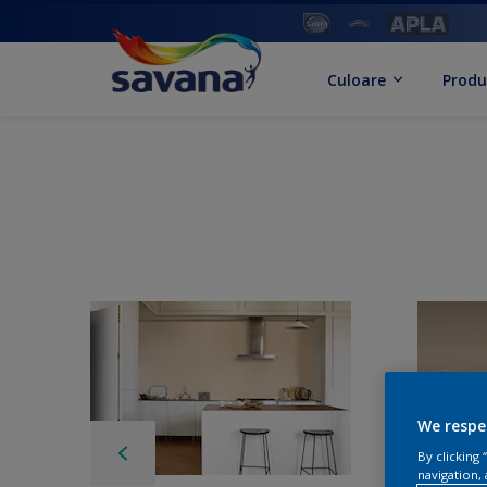
Culoare
Produ
We respe
By clicking
navigation, 