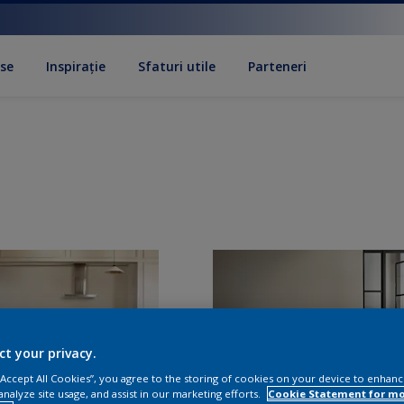
se
Inspirație
Sfaturi utile
Parteneri
ct your privacy.
 “Accept All Cookies”, you agree to the storing of cookies on your device to enhanc
analyze site usage, and assist in our marketing efforts.
Cookie Statement for m