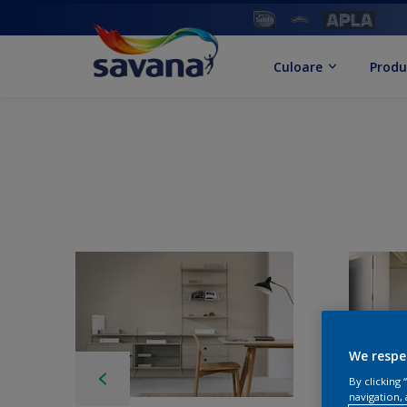
Culoare
Produ
We respe
By clicking
navigation, 