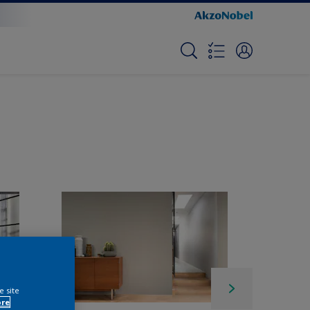
e site
ore