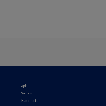
Apla
Sadolin
Hammerite