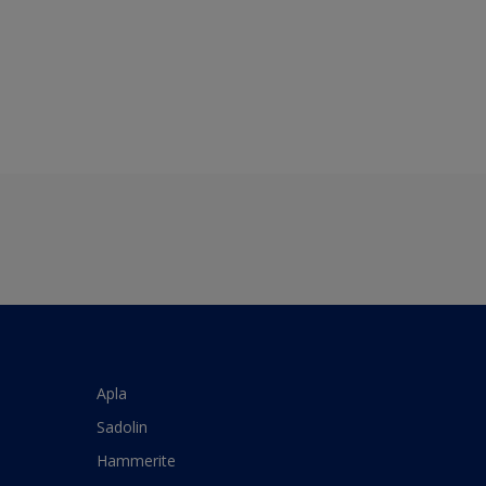
Apla
Sadolin
Hammerite