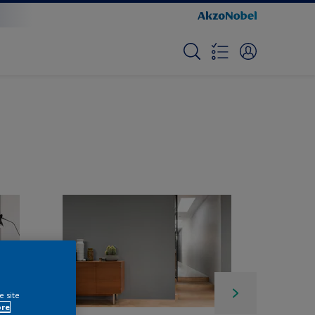
e site
ore