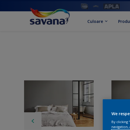
Culoare
Produ
We respe
By clicking
navigation, 