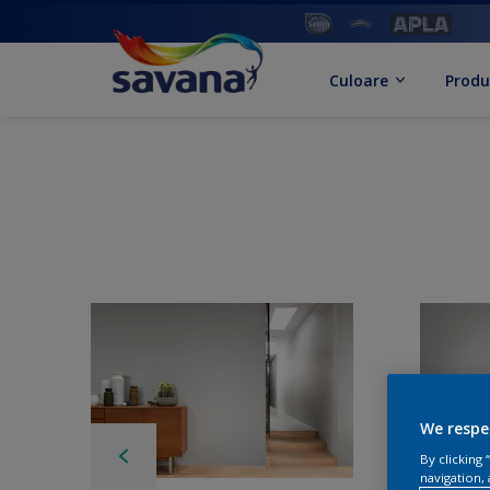
Culoare
Produ
We respe
By clicking
navigation, 