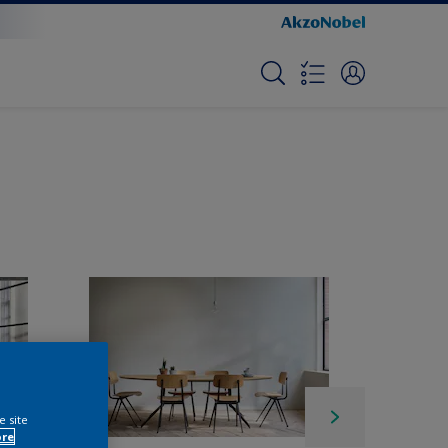
e site
ore