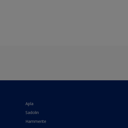
Apla
Sadolin
Hammerite