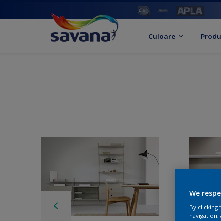
Culoare
Produ
We respe
By clicking
navigation, 