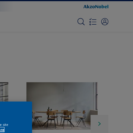
e site
ore