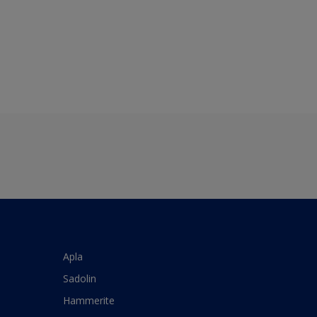
Apla
Sadolin
Hammerite