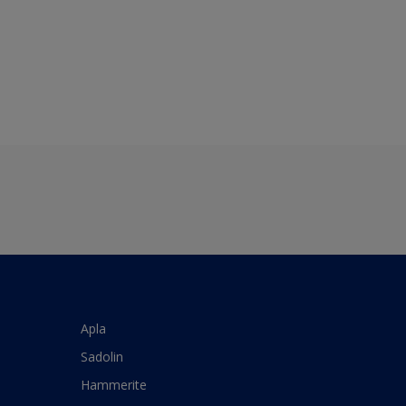
Apla
Sadolin
Hammerite