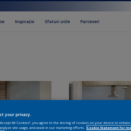
se
Inspirație
Sfaturi utile
Parteneri
ct your privacy.
 “Accept All Cookies”, you agree to the storing of cookies on your device to enhanc
analyze site usage, and assist in our marketing efforts.
Cookie Statement for m