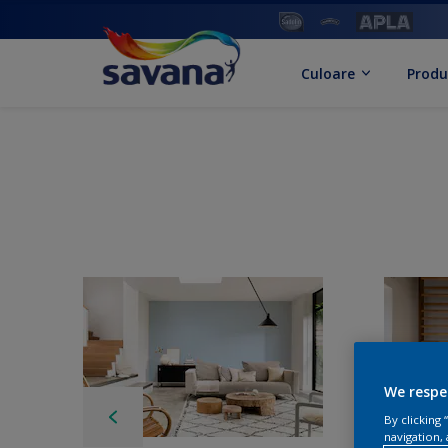
Culoare
Produ
We respe
By clicking
navigation, 