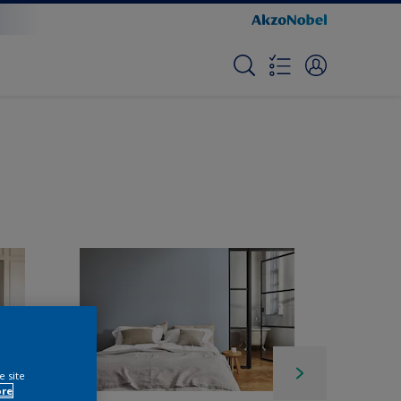
e site
ore