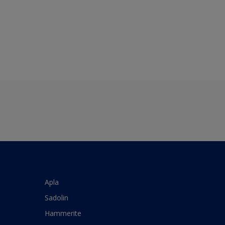
Apla
Sadolin
Hammerite