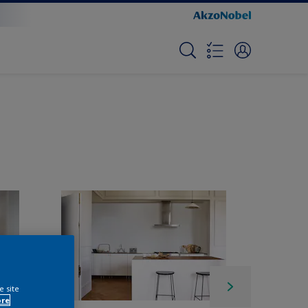
e site
ore