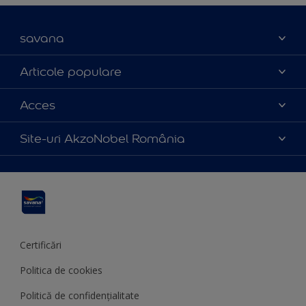
savana
Contact
Articole populare
Parteneri
Culoarea anului 2025
Acces
Certificări
Produse
Catalog produse
Politica de cookies
Site-uri AkzoNobel România
Sfaturi utile
Termeni și condiții
Apla
Termeni de utilizare
Sadolin
Hammerite
Certificări
Politica de cookies
Politică de confidențialitate