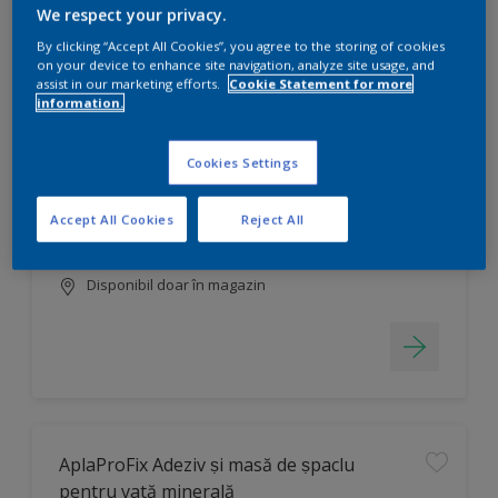
We respect your privacy.
By clicking “Accept All Cookies”, you agree to the storing of cookies
on your device to enhance site navigation, analyze site usage, and
assist in our marketing efforts.
Cookie Statement for more
information.
Colorant Acomix
Cookies Settings
Culori intense
Rezistența finisajului
Accept All Cookies
Reject All
Disponibil doar în magazin
AplaProFix Adeziv ṣi masă de ṣpaclu
pentru vată minerală