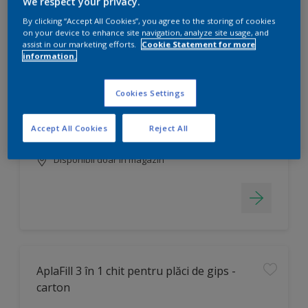
We respect your privacy.
By clicking “Accept All Cookies”, you agree to the storing of cookies
on your device to enhance site navigation, analyze site usage, and
assist in our marketing efforts.
Cookie Statement for more
AplaTencoPlast VDS
information.
Se poate nuanța în mii de culori
Cookies Settings
Finisare decorativă
Ușor de creat efecte artistice
Accept All Cookies
Reject All
Disponibil doar în magazin
AplaFill 3 în 1 chit pentru plăci de gips -
carton