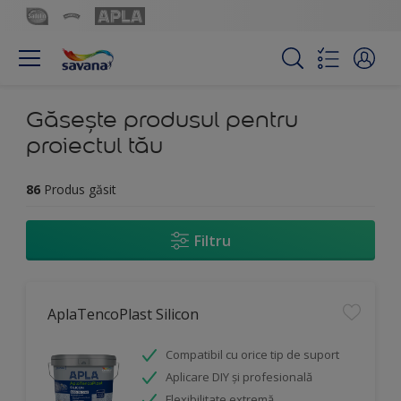
Găsește produsul pentru
proiectul tău
86
Produs găsit
Filtru
AplaTencoPlast Silicon
Compatibil cu orice tip de suport
Aplicare DIY și profesională
Flexibilitate extremă