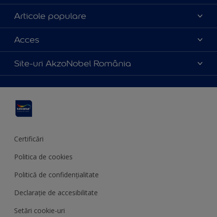
Contact
Articole populare
Parteneri
Culoarea anului 2025
Acces
Certificări
Produse
Catalog produse
Politica de cookies
Site-uri AkzoNobel România
Sfaturi utile
Termeni și condiții
Apla
Termeni de utilizare
Sadolin
Hammerite
Certificări
Politica de cookies
Politică de confidențialitate
Declarație de accesibilitate
Setări cookie-uri