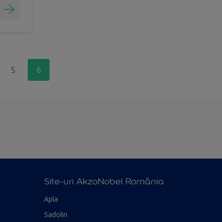
5
6
Site-uri AkzoNobel România
Apla
Sadolin