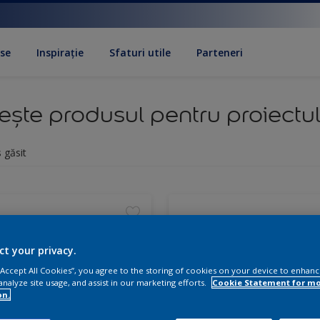
se
Inspirație
Sfaturi utile
Parteneri
ște produsul pentru proiectul
 găsit
ct your privacy.
 “Accept All Cookies”, you agree to the storing of cookies on your device to enhanc
analyze site usage, and assist in our marketing efforts.
Cookie Statement for m
on.