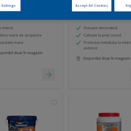
 Settings
Accept All Cookies
Rej
na Superalbă Latex
Rost Satin
b intens
Finisare decorativă
tere mare de acoperire
Calitate la preț corect
acitate mare
Protecția metalului la interi
exterior
sponibil doar în magazin
Disponibil doar în magazin