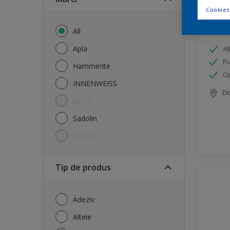
Cookies
sava
All
Apla
Al
Pu
Hammerite
Op
INNENWEISS
Di
ROST
Sadolin
savana
Tip de produs
Adeziv
Altele