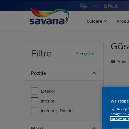
Culoare
Produ
Găse
Filtre
Șterge tot
86
Produs
Poziție
Exterior
Interior
We respe
By clicking
Interior și Exterior
navigation, 
informati
mărci