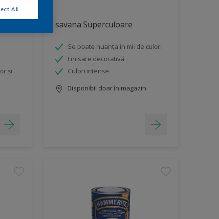
ect All
savana Superculoare
Se poate nuanța în mii de culori
Finisare decorativă
or și
Culori intense
Disponibil doar în magazin