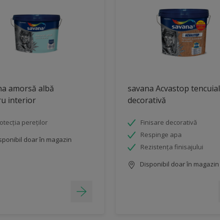
na amorsă albă
savana Acvastop tencuia
u interior
decorativă
otecția pereților
Finisare decorativă
Respinge apa
sponibil doar în magazin
Rezistența finisajului
Disponibil doar în magazin