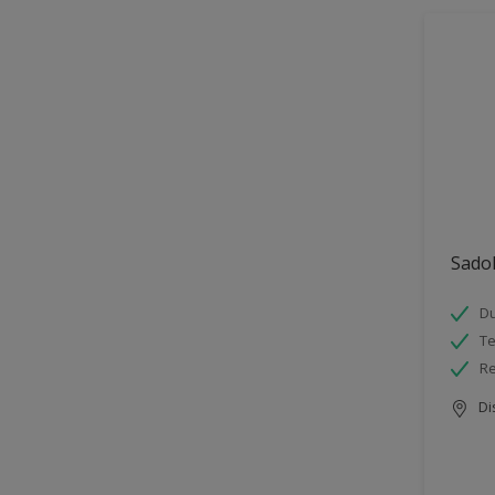
Sadol
Du
Te
Re
Di