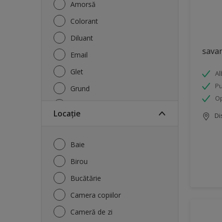
Amorsă
Colorant
Diluant
sava
Email
Glet
Al
Pu
Grund
Op
Hidroizolație
Locație
Di
Lac pentru lemn
Protecție lemn
Baie
Tencuială decorativă
Birou
Tratament lemn
Bucătărie
Vopsea bază
Camera copiilor
Vopsea lavabilă exterior
Cameră de zi