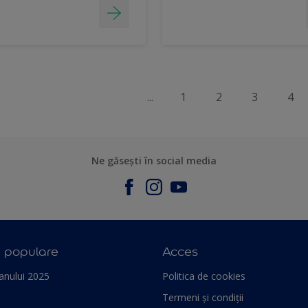
...
1
2
3
4
Ne găsești în social media
e populare
Acces
anului 2025
Politica de cookies
Termeni și condiții