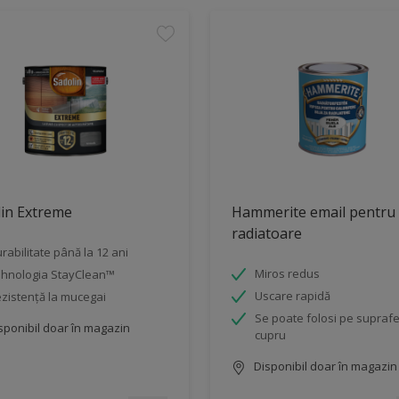
in Extreme
Hammerite email pentru
radiatoare
rabilitate până la 12 ani
Miros redus
hnologia StayClean™
Uscare rapidă
zistență la mucegai
Se poate folosi pe supraf
sponibil doar în magazin
cupru
Disponibil doar în magazin