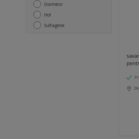
Vopsea lavabilă interior
Dormitor
Șapă
Hol
Sufragerie
sava
pentr
Pr
Di