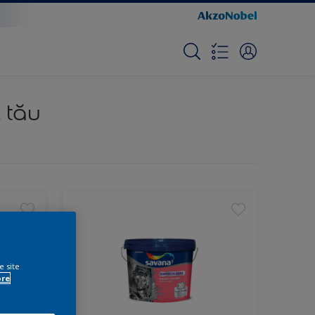
 tău
e site
ore