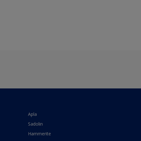
Apla
Sadolin
Hammerite