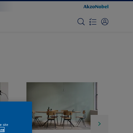
e site
ore