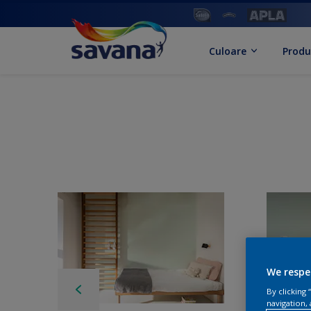
Culoare
Produ
We respe
By clicking
navigation, 