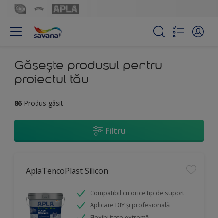
Găsește produsul pentru
proiectul tău
86
Produs găsit
Filtru
AplaTencoPlast Silicon
Compatibil cu orice tip de suport
Aplicare DIY și profesională
Flexibilitate extremă