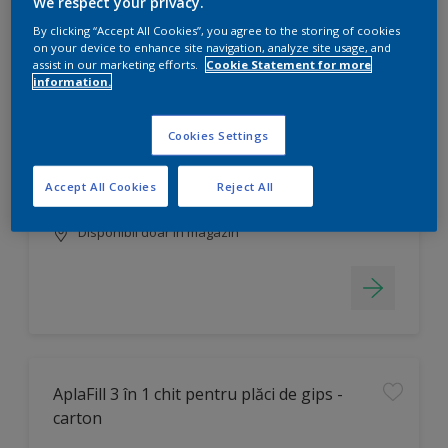
We respect your privacy.
By clicking “Accept All Cookies”, you agree to the storing of cookies
on your device to enhance site navigation, analyze site usage, and
assist in our marketing efforts.
Cookie Statement for more
AplaTencoPlast VDS
information.
Se poate nuanța în mii de culori
Cookies Settings
Finisare decorativă
Ușor de creat efecte artistice
Accept All Cookies
Reject All
Disponibil doar în magazin
AplaFill 3 în 1 chit pentru plăci de gips -
carton