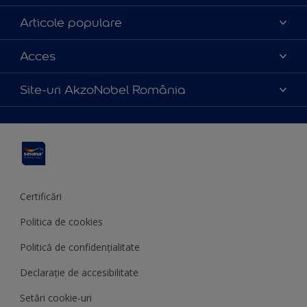
Contact
Articole populare
Parteneri
Culoarea anului 2025
Acces
Certificări
Produse
Catalog produse
Politica de cookies
Site-uri AkzoNobel România
Sfaturi utile
Termeni și condiții
Apla
Termeni de utilizare
Sadolin
Hammerite
Certificări
Politica de cookies
Politică de confidențialitate
Declarație de accesibilitate
Setări cookie-uri