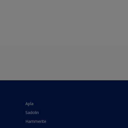
Apla
Sadolin
Hammerite