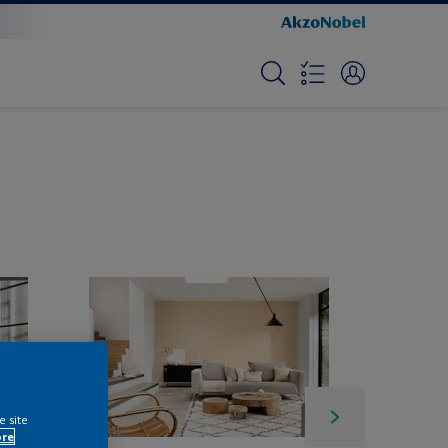
e site
ore