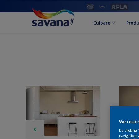
Culoare
Produ
We respe
By clicking
navigation, 